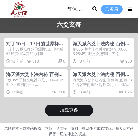
登录
六爻玄奇
对于16日，17日的世界杯赛
海天派六爻卜法内秘-百例解
程的预测。
六——连载完毕，近日刊印
瑞士VS厄瓜多尔 预测地:四川省-成
例085 测病什么时候能好？ XXXX(1
都,经度:104度5分,纬度:...
6:25:45): 我是女,想测一下这...
12 年前
813
0
13 年前
900
海天派六爻卜法内秘-百例解
海天派六爻卜法内秘-百例解
六
五
例055 手机充电器不见了 XXXX 16:
海天派六爻卜法内秘-百例解 五 例03
35:39 求测内容：...
1 占客来何事卦 起卦公历：2007年8
月...
13 年前
2.0K
13 年前
1.7K
加载更多
未经过本人或本站授权，本站一切文字，资料不得以任何形式转载。海天及本站
保留一切法律上的权益。