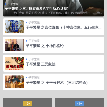
子平繁星
子平繁星 之三元旺衰像及八字引动术(终结)
二、三元旺衰象(用忌的区分) 通过上面的解释，我们比较清晰地明白了:一元
是个体自...
子平繁星
子平繁星 之宫位逸象（十神宫位象、五行生克
象、神煞入宫象）
子平繁星
子平繁星 之 十神性格论
子平繁星
子平繁星 三元象法
子平繁星
子平繁星 之 子平分解术 （三元结构论）
15+
41+