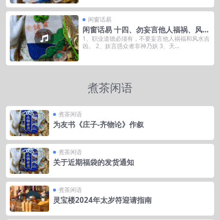
闲窗话易
闲窗话易 十四、勿妄言他人福祸、风
水，勿变成一个妖人
1、职业道德必须有，不要妄言他人祸福和风水吉
凶。 2、妖言惑众者非神乃妖 3、天...
煮茶闲语
煮茶闲语
为友书《庄子-齐物论》作叙
煮茶闲语
关于近期福袋的发货通知
煮茶闲语
灵宝楼2024年太岁符迎请指南