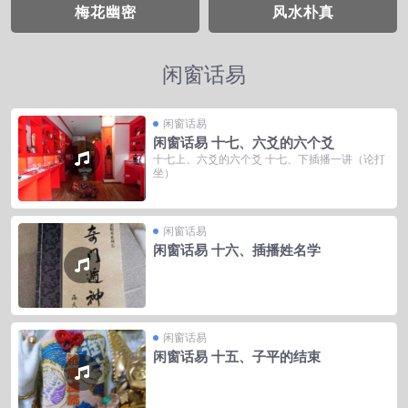
梅花幽密
风水朴真
闲窗话易
闲窗话易
闲窗话易 十七、六爻的六个爻
十七上、六爻的六个爻 十七、下插播一讲（论打
坐）
闲窗话易
闲窗话易 十六、插播姓名学
闲窗话易
闲窗话易 十五、子平的结束