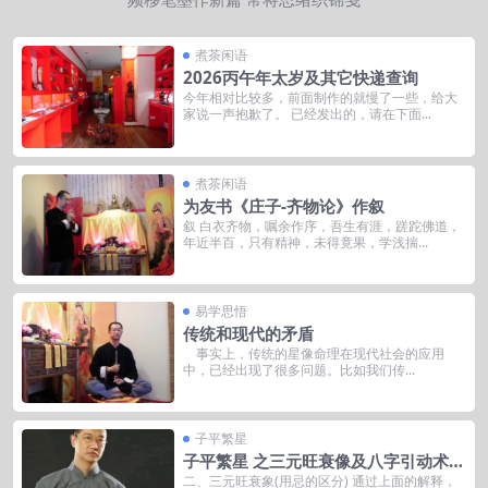
煮茶闲语
2026丙午年太岁及其它快递查询
今年相对比较多，前面制作的就慢了一些，给大
家说一声抱歉了。 已经发出的，请在下面...
煮茶闲语
为友书《庄子-齐物论》作叙
叙 白衣齐物，嘱余作序，吾生有涯，蹉跎佛道，
年近半百，只有精神，未得竟果，学浅揣...
易学思悟
传统和现代的矛盾
事实上，传统的星像命理在现代社会的应用
中，已经出现了很多问题。比如我们传...
子平繁星
子平繁星 之三元旺衰像及八字引动术
(终结)
二、三元旺衰象(用忌的区分) 通过上面的解释，