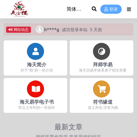
登录
天前
h****g
成功登录本站
5 天前
网站动态
海天简介
拜师学易
对于"我"的一些介绍
海天宗易学体系弟子招生简要
海天易学电子书
符书缘道
而立之年时的一些拙作
道之所化 济世为能
最新文章
频移笔墨作新篇 常将思绪织锦笺