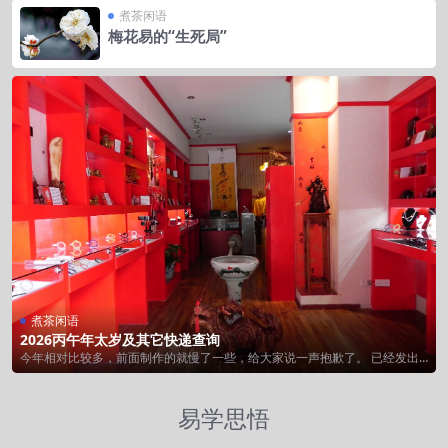
煮茶闲语
梅花易的“生死局”
煮茶闲语
2026丙午年太岁及其它快递查询
今年相对比较多，前面制作的就慢了一些，给大家说一声抱歉了。 已经发出
的，请在下面...
易学思悟