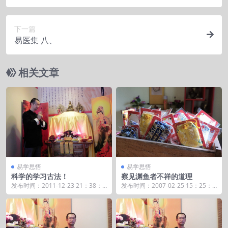
下一篇
易医集 八、
相关文章
易学思悟
易学思悟
科学的学习古法！
察见渊鱼者不祥的道理
发布时间：2011-12-23 21：38：5
发布时间：2007-02-25 15：25：4
6 如何学好数术？那么我认为第一
9 曾经讲的卜卦作用，因为凡是稀
个...
奇...