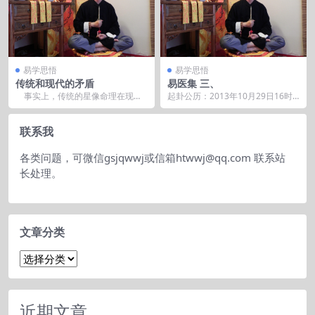
易学思悟
易学思悟
传统和现代的矛盾
易医集 三、
事实上，传统的星像命理在现代
起卦公历：2013年10月29日16时5
社会的应用中，已经出现了很多问
8分(北京时间)。 起卦农历：癸巳年
题。比如我们传...
九...
联系我
各类问题，可微信gsjqwwj或信箱htwwj@qq.com 联系站
长处理。
文章分类
文
章
分
类
近期文章