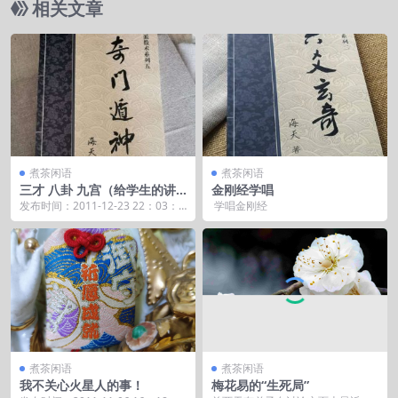
相关文章
煮茶闲语
煮茶闲语
三才 八卦 九宫（给学生的讲
金刚经学唱
课节录）
发布时间：2011-12-23 22：03：0
学唱金刚经
9 &nb...
煮茶闲语
煮茶闲语
我不关心火星人的事！
梅花易的“生死局”