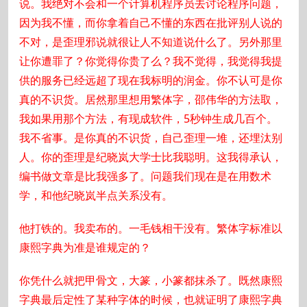
说。我绝对不会和一个计算机程序员去讨论程序问题，
因为我不懂，而你拿着自己不懂的东西在批评别人说的
不对，是歪理邪说就很让人不知道说什么了。另外那里
让你遭罪了？你觉得你贵了么？我不觉得，我觉得我提
供的服务已经远超了现在我标明的润金。你不认可是你
真的不识货。居然那里想用繁体字，邵伟华的方法取，
我如果用那个方法，有现成软件，5秒钟生成几百个。
我不省事。是你真的不识货，自己歪理一堆，还埋汰别
人。你的歪理是纪晓岚大学士比我聪明。这我得承认，
编书做文章是比我强多了。问题我们现在是在用数术
学，和他纪晓岚半点关系没有。
他打铁的。我卖布的。一毛钱相干没有。繁体字标准以
康熙字典为准是谁规定的？
你凭什么就把甲骨文，大篆，小篆都抹杀了。既然康熙
字典最后定性了某种字体的时候，也就证明了康熙字典