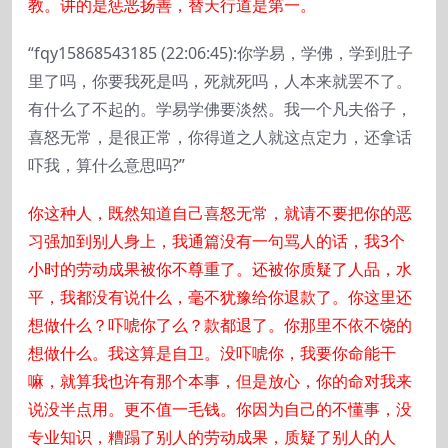
教。讲的是惩恶扬善，替天行道是第一。
“fqy15868543185 (22:06:45):你学易，学佛，学到肚子
里了吗，你要我死是吗，死就死吗，人本来就罢不了。
有什么了不起的。学易学佛要淡然。我一个凡夫俗子，
喜怒无常，是很正常，你得道之人就这点定力，还拿话
吓我，算什么意思吗?”
你这种人，既然知道自己喜怒无常，就请不要把你的恶
习强加到别人身上，我通篇没有一句骂人的话，我3个
小时的劳动成果被你不尊重了。还被你质疑了人品，水
平，我都没有说什么，毫不犹豫给你退款了。你这里还
想做什么？吓唬你了么？款都退了。你那里不依不饶的
想做什么。我这算是自卫。没吓唬你，我要你命能干
嘛，就算我也许有那个本事，但是放心，你的命对我来
说没半点用。更不值一毛钱。你因为自己的不懂事，没
专业知识，糟蹋了别人的劳动成果，质疑了别人的人