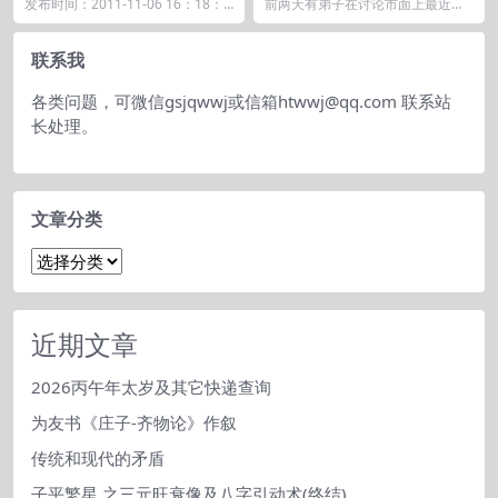
发布时间：2011-11-06 16：18：0
前两天有弟子在讨论市面上最近出
1 还有一小朋友，上来很神秘的发
现的一种奇门生死局，我没见过全
个...
貌，但大致上猜测一下...
联系我
各类问题，可微信gsjqwwj或信箱htwwj@qq.com 联系站
长处理。
文章分类
文
章
分
类
近期文章
2026丙午年太岁及其它快递查询
为友书《庄子-齐物论》作叙
传统和现代的矛盾
子平繁星 之三元旺衰像及八字引动术(终结)