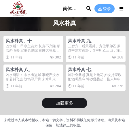
登录
风水朴真
风水朴真、十
风水朴真 九、
凶水断： 甲水主贫穷 长房不兴隆 形
三碧方：后天震卦、方位甲卯乙 罗
若斜飞去 定主长绝综 黄肿大等胀 都
盘中东方震卦，含甲卯乙三山，注意
应长房宫...
三山本身之阴阳属...
11 年前
302
11 年前
268
风水朴真 八、
风水朴真 七、
凶水断语： 末水出盗贼 事犯产没收
坤砂叠叠起 真是上元花 妇女持家政
形若斜飞去 战场寻尸骨 未水和未砂
把酒喝桑麻 坤砂叠叠起，指未坤申
相反，也就...
三山合为一体...
11 年前
284
11 年前
276
加载更多
未经过本人或本站授权，本站一切文字，资料不得以任何形式转载。海天及本站
保留一切法律上的权益。