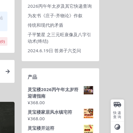
2026丙午年太岁及其它快递查询
为友书《庄子-齐物论》作叙
站
传统和现代的矛盾
子平繁星 之三元旺衰像及八字引
动术(终结)
(
0
)
2024.6.19日 答弟子六爻问
产品
灵宝楼2026丙午年太岁符
迎请指南
¥
368.00
灵宝楼家居风水镇宅符
快递
查询
¥
368.00
灵宝楼开运符