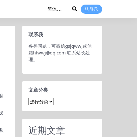
登录
联系我
各类问题，可微信gsjqwwj或信
箱htwwj@qq.com 联系站长处
理。
文章分类
很
文
章
我
分
类
近期文章
照