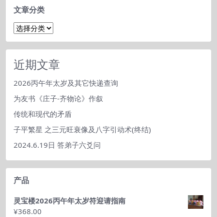
文章分类
文
章
分
类
近期文章
2026丙午年太岁及其它快递查询
为友书《庄子-齐物论》作叙
传统和现代的矛盾
子平繁星 之三元旺衰像及八字引动术(终结)
2024.6.19日 答弟子六爻问
产品
灵宝楼2026丙午年太岁符迎请指南
¥
368.00