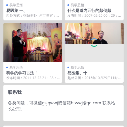
易学思悟
易学思悟
易医集 一、
什么是道内五行的颠倒颠
起卦方式：铜钱摇卦 占问事宜：
发布时间：2007-02-25 00：29：4
关心的事情。 起卦公历：2...
7 道内数术一般会有一种五行颠到
颠...
易学思悟
易学思悟
科学的学习古法！
易医集、十
发布时间：2011-12-23 21：38：5
起卦公历：2015年10月29日11时3
6 如何学好数术？那么我认为第一
6分(北京时间)。 起卦农历：乙未年
个...
九...
联系我
各类问题，可微信gsjqwwj或信箱htwwj@qq.com 联系站
长处理。