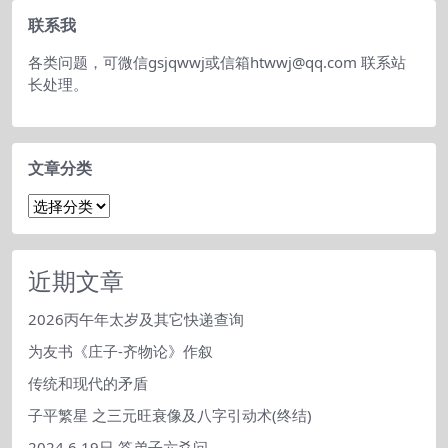
接...
羊猪地。 庚从龙猴...
联系我
各类问题，可微信gsjqwwj或信箱htwwj@qq.com 联系站
长处理。
文章分类
文
章
分
类
近期文章
2026丙午年太岁及其它快递查询
为友书《庄子-齐物论》作叙
传统和现代的矛盾
子平繁星 之三元旺衰像及八字引动术(终结)
2024.6.19日 答弟子六爻问