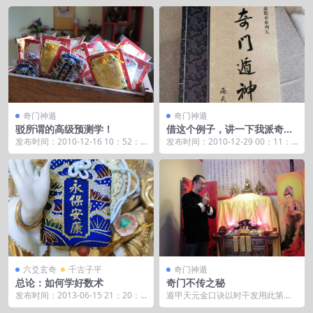
奇门神遁
奇门神遁
驳所谓的高级预测学！
借这个例子，讲一下我派奇门
的基本断的思路和方法。
发布时间：2010-12-16 10：52：5
发布时间：2010-12-29 00：11：2
9 每每遇到学奇门，六壬者在那里
4 是我学生看的时候要注意日课和
鼓...
局...
六爻玄奇
千古子平
奇门神遁
总论：如何学好数术
奇门不传之秘
发布时间：2013-06-15 21：20：1
遁甲天元金口诀以时干发用此第盘
9 这一章是一个概论，把我们下面
九星也 甲旬狗虎方丙戌，牛蛇乡壬