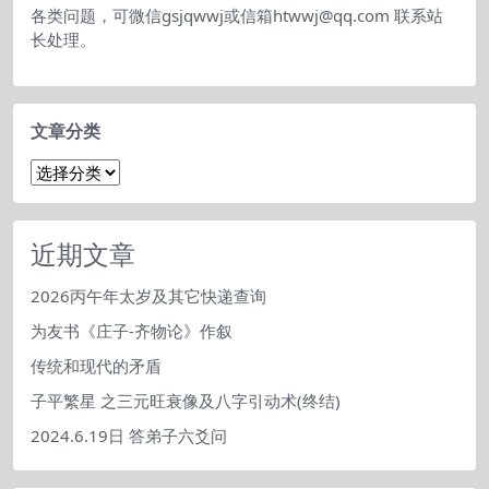
各类问题，可微信gsjqwwj或信箱htwwj@qq.com 联系站
长处理。
文章分类
文
章
分
类
近期文章
2026丙午年太岁及其它快递查询
为友书《庄子-齐物论》作叙
传统和现代的矛盾
子平繁星 之三元旺衰像及八字引动术(终结)
2024.6.19日 答弟子六爻问