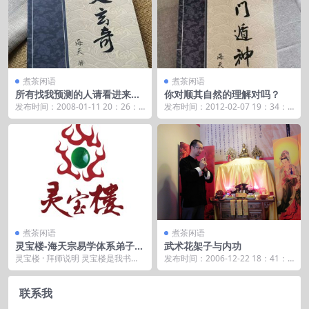
煮茶闲语
煮茶闲语
所有找我预测的人请看进来，
你对顺其自然的理解对吗？
谢谢理解
发布时间：2008-01-11 20：26：1
发布时间：2012-02-07 19：34：5
0 一，我不算命的，不要找错人。
3 有些朋友,动不动...
二...
煮茶闲语
煮茶闲语
灵宝楼-海天宗易学体系弟子班
武术花架子与内功
招生简要
灵宝楼 · 拜师说明 灵宝楼是我书斋
发布时间：2006-12-22 18：41：5
名字，也是我道门派系，亦是我公
3 12个小时的火车到达银川，下
司名称。 海天...
车...
联系我