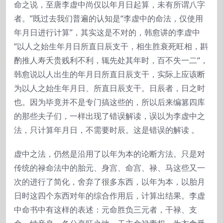
命之说，至唐李虚中尚仅以年月日起算，未有所谓八字
者。”既过去我们普遍的认知是“李虚中的命法，仅使用
年月日进行计算”，其实这是不对的，韩愈讲的李虚中
“以人之始生年月日所直日辰支干，相生胜衰死旺相，斟
酌推人寿夭贵贱利不利，辄先处其年时，百不失一二“，
韩愈说以人出生的年月日所直日辰支干，实际上应该断
为以人之始生年月日、所直日辰支干。日辰者，日之时
也。因为毕竟并不是专门搞这些的，所以后来编篡四库
的那些夫子们，一样出现了错误解读，误以为李虚中之
法，只计算年月日，不需要时辰。这是错误的解读 。
虚中之法，仍然是沿用了以年为本的论断方法。只是对
传统的禄命法中的胎元、身宫、命宫、禄、马这些又一
次的进行了简化，舍弃了很多东西，以年为本，以胎月
日时这四个东西对年的综合作用后，计算出结果。李虚
中命书中有这样的表述：元命胜负三元者，干禄、支