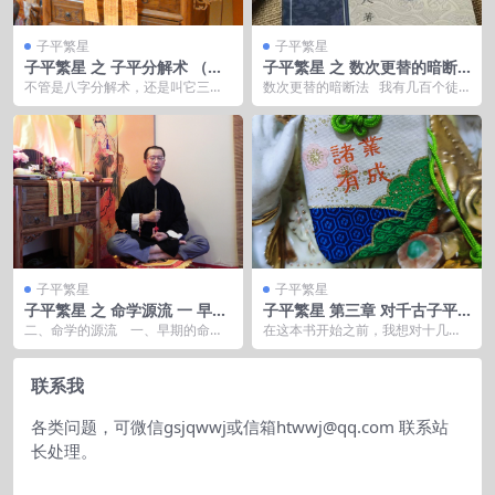
子平繁星
子平繁星
子平繁星 之 子平分解术 （三
子平繁星 之 数次更替的暗断
元结构论）
法
不管是八字分解术，还是叫它三元
数次更替的暗断法 我有几百个徒
结构法，其本质都是易学中老生常
弟，只要学到一定程度，都会问同
谈的一个东西，既”象...
一个问...
子平繁星
子平繁星
子平繁星 之 命学源流 一 早期
子平繁星 第三章 对千古子平
的命学
的修订和再次思考
二、命学的源流 一、早期的命学
在这本书开始之前，我想对十几年
这里我们不叫子平了，叫命学，是
前我写的千古子平一书，做一个总
因为子平是命...
结。我当时大概在20...
联系我
各类问题，可微信gsjqwwj或信箱htwwj@qq.com 联系站
长处理。