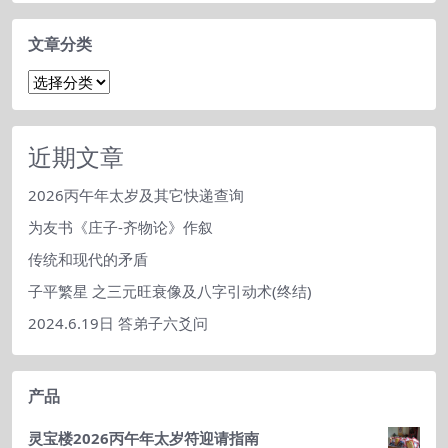
文章分类
文
章
分
类
近期文章
2026丙午年太岁及其它快递查询
为友书《庄子-齐物论》作叙
传统和现代的矛盾
子平繁星 之三元旺衰像及八字引动术(终结)
2024.6.19日 答弟子六爻问
产品
灵宝楼2026丙午年太岁符迎请指南