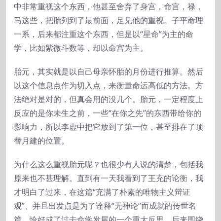
中非常重视这个东西，他甚至舍弃了身宫，命宫，禄，
马这些，把胎列到了最前面，足见他的重视。子平命理
一系，后来都注重这个东西，但是以“星命”为主的命
学，比如紫微斗数等，却以命宫为主。
胎元，其实就是以自己母亲怀胎的月份进行推算。然后
以这个信息点作为切入点，来衡量命运高低的方法。方
法绝对是对的，但真会用的没几个。胎元，一定程度上
反应的是你未生之前，一些“在你之先”的东西带给你的
影响力，所以李虚中把它放到了第一位，甚至排在了顶
替月建的位置。
为什么这么重视胎元呢？也很少有人说的清楚，包括我
原来也不甚理解。直到有一天我看到了王充的论衡，我
才明白了过来，在这篇“充满了朴素的唯物主义辩证
观”、并且出发点是为了诠释“无神论”而成就的传世名
篇，恰好成了过去命学发展的一个重大反思，后来围绕