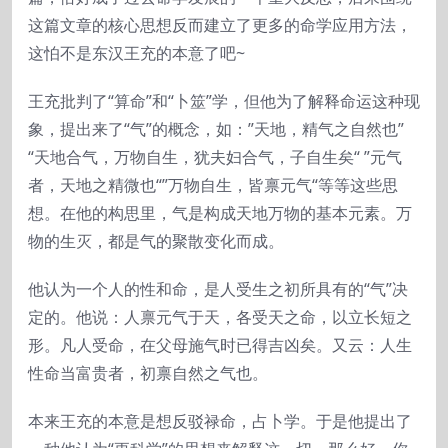
这篇文章的核心思想反而建立了更多的命学应用方法，
这怕不是东汉王充的本意了吧~
王充批判了“算命”和“卜筮”学，但他为了解释命运这种现
象，提出来了“气”的概念，如：”天地，精气之自然也”
“天地合气，万物自生，犹夫妇合气，子自生矣“ ”元气
者，天地之精微也“”万物自生，皆禀元气“等等这些思
想。在他的构思里，气是构成天地万物的基本元素。万
物的生灭，都是气的聚散变化而成。
他认为一个人的性和命，是人受生之初所具有的“气”决
定的。他说：人禀元气于天，各受天之命，以立长短之
形。凡人受命，在父母施气时已得吉凶矣。又云：人生
性命当富贵者，初禀自然之气也。
本来王充的本意是想反驳禄命，占卜学。于是他提出了