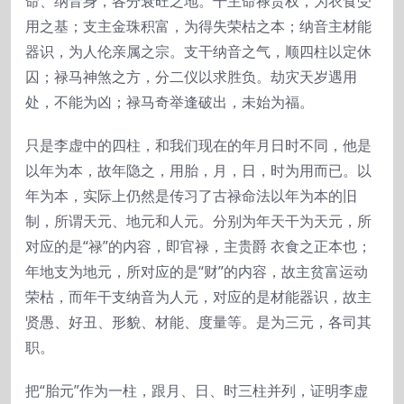
命、纳音身，各分衰旺之地。干主命禄责权，为衣食受
用之基；支主金珠积富，为得失荣枯之本；纳音主材能
器识，为人伦亲属之宗。支干纳音之气，顺四柱以定休
囚；禄马神煞之方，分二仪以求胜负。劫灾天岁遇用
处，不能为凶；禄马奇举逢破出，未始为福。
只是李虚中的四柱，和我们现在的年月日时不同，他是
以年为本，故年隐之，用胎，月，日，时为用而已。以
年为本，实际上仍然是传习了古禄命法以年为本的旧
制，所谓天元、地元和人元。分别为年天干为天元，所
对应的是“禄”的内容，即官禄，主贵爵 衣食之正本也；
年地支为地元，所对应的是“财”的内容，故主贫富运动
荣枯，而年干支纳音为人元，对应的是材能器识，故主
贤愚、好丑、形貌、材能、度量等。是为三元，各司其
职。
把“胎元”作为一柱，跟月、日、时三柱并列，证明李虚