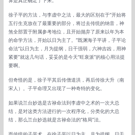
算是真正确定了下来。
徐子平的方法，与李虚中之法，最大的区别在于“开始将
五行生克放在了最重要的部分，将过去传统的纳音，神
煞全部置于附属参考地位，且开始抛弃了原来以年为本
的命学方法，开始以日为主了。”既渊海子平讲，子平论
命法“以日为主，月为提纲，日干强弱，六神吉凶，用神
紧要”就这几句话，妥妥的是今天“旺衰派”的核心用法提
要啊。
但奇怪的是，徐子平其后传僧道洪，再后传徐大升（南
宋人）。子平命理又出现了一种奇特的变化。
如果说兰台妙选是古禄命法到李虚中之术的一次大总
结，是对这类方法进行的一次程序化，分类化的大总
结，那么兰台妙选就是古禄命法的“格局”法。
而传统的子平术，在徐子平以日为主，月为提纲，日干