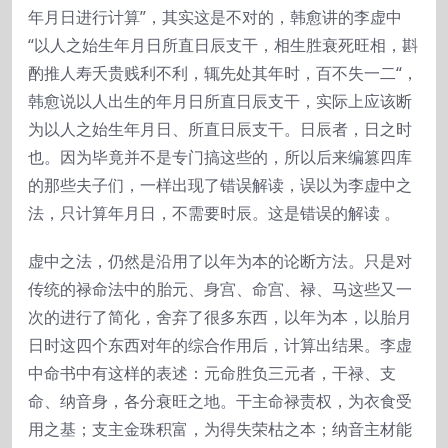
年月日进行计算”，其实这是不对的，韩愈讲的李虚中
“以人之始生年月日所直日辰支干，相生胜衰死旺相，斟
酌推人寿夭贵贱利不利，辄先处其年时，百不失一二“，
韩愈说以人出生的年月日所直日辰支干，实际上应该断
为以人之始生年月日、所直日辰支干。日辰者，日之时
也。因为毕竟并不是专门搞这些的，所以后来编篡四库
的那些夫子们，一样出现了错误解读，误以为李虚中之
法，只计算年月日，不需要时辰。这是错误的解读 。
虚中之法，仍然是沿用了以年为本的论断方法。只是对
传统的禄命法中的胎元、身宫、命宫、禄、马这些又一
次的进行了简化，舍弃了很多东西，以年为本，以胎月
日时这四个东西对年的综合作用后，计算出结果。李虚
中命书中有这样的表述：元命胜负三元者，干禄、支
命、纳音身，各分衰旺之地。干主命禄责权，为衣食受
用之基；支主金珠积富，为得失荣枯之本；纳音主材能