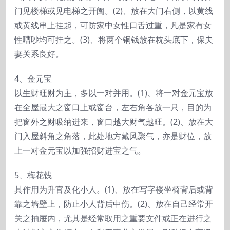
门见楼梯或见电梯之开阖。(2)、放在大门右侧，以黄线
或黄线串上挂起，可防家中女性口舌过重，凡是家有女
性嘈吵均可挂之。(3)、将两个铜钱放在枕头底下，保夫
妻关系良好。
4、金元宝
以生财旺财为主，多以一对并用。(1)、将一对金元宝放
在全屋最大之窗口上或窗台，左右角各放一只，目的为
把窗外之财吸纳进来，窗口越大财气越旺。(2)、放在大
门入屋斜角之角落，此处地方藏风聚气，亦是财位，放
上一对金元宝以加强招财进宝之气。
5、梅花钱
其作用为升官及化小人。(1)、放在写字楼坐椅背后或背
靠之墙壁上，防止小人背后中伤。(2)、放在自己经常开
关之抽屉内，尤其是经常取用之重要文件或正在进行之