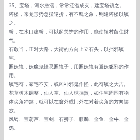
35、宝塔，河水急湍，常常泛滥成灾，建宝塔镇之。
塔楼，来龙形势急猛逆折，有不羁之象，则建塔楼以镇
之。
桥，在水口建桥，可以起关护的作用，能使镇村留住财
气。
石敢当，正对大路，大街的方向上立石头，以挡邪镇
宅。
照妖镜，妖魔鬼怪忌照镜子，用照妖镜有避妖驱邪的作
用。
镇宅符，家宅不安，或凶神邪鬼作怪，此符镇之大吉。
花草树木调整，仙人掌、仙人球挡煞，如住宅周围有物
体尖角冲煞，就可以在窗外或门外在对着尖角的方向摆
放。
风铃、宝葫芦、宝剑、石狮子、麒麟、金鱼、金牛、金
鸡。