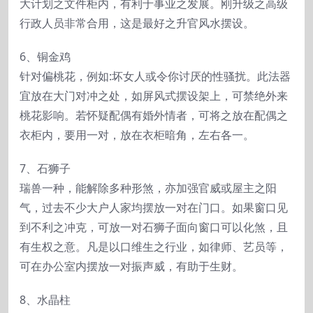
大计划之文件柜内，有利于事业之发展。刚升级之高级
行政人员非常合用，这是最好之升官风水摆设。
6、铜金鸡
针对偏桃花，例如:坏女人或令你讨厌的性骚扰。此法器
宜放在大门对冲之处，如屏风式摆设架上，可禁绝外来
桃花影响。若怀疑配偶有婚外情者，可将之放在配偶之
衣柜内，要用一对，放在衣柜暗角，左右各一。
7、石狮子
瑞兽一种，能解除多种形煞，亦加强官威或屋主之阳
气，过去不少大户人家均摆放一对在门口。如果窗口见
到不利之冲克，可放一对石狮子面向窗口可以化煞，且
有生权之意。凡是以口维生之行业，如律师、艺员等，
可在办公室内摆放一对振声威，有助于生财。
8、水晶柱