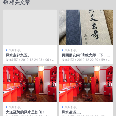
相关文章
风水朴真
风水朴真
风水点评集五、
再回朋友问“请教大师一下，金
蟾是辟邪还是招财的呢？”
发布时间：2010-12-24 23：06：4
发布时间：2010-12-22 20：59：0
0 大师，您好！我家刚购去一房
4 有朋友问：究竟金蟾是辟邪还是
屋，...
招...
风水朴真
风水朴真
大道至简的风水是如何！
风水趣谈二、