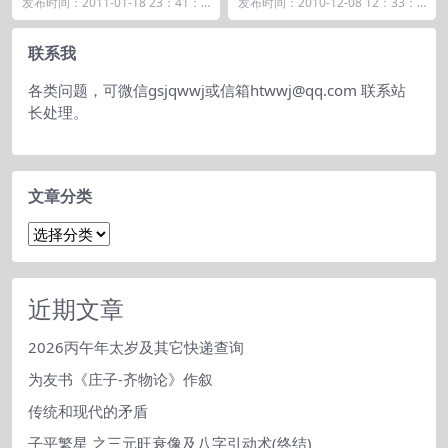
发布时间：2011-01-18 23：41：5
发布时间：2010-12-08 12：33：0
1 有学生问我，说什么派风水最
5 与师弟出席开发商邀请会议，该
好，...
开...
联系我
各类问题，可微信gsjqwwj或信箱htwwj@qq.com 联系站
长处理。
文章分类
文
章
分
类
近期文章
2026丙午年太岁及其它快递查询
为友书《庄子-齐物论》作叙
传统和现代的矛盾
子平繁星 之三元旺衰像及八字引动术(终结)