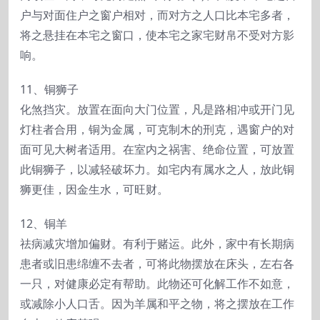
户与对面住户之窗户相对，而对方之人口比本宅多者，
将之悬挂在本宅之窗口，使本宅之家宅财帛不受对方影
响。
11、铜狮子
化煞挡灾。放置在面向大门位置，凡是路相冲或开门见
灯柱者合用，铜为金属，可克制木的刑克，遇窗户的对
面可见大树者适用。在室内之祸害、绝命位置，可放置
此铜狮子，以减轻破坏力。如宅内有属水之人，放此铜
狮更佳，因金生水，可旺财。
12、铜羊
祛病减灾增加偏财。有利于赌运。此外，家中有长期病
患者或旧患绵缠不去者，可将此物摆放在床头，左右各
一只，对健康必定有帮助。此物还可化解工作不如意，
或减除小人口舌。因为羊属和平之物，将之摆放在工作