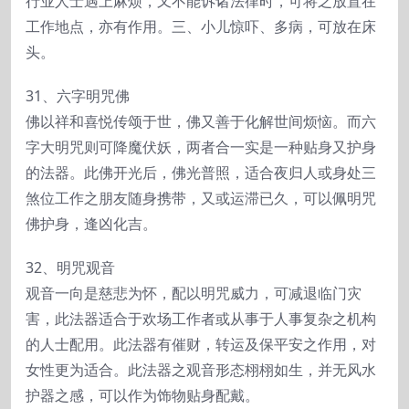
行业人士遇上麻烦，又不能诉诸法律时，可将之放置在
工作地点，亦有作用。三、小儿惊吓、多病，可放在床
头。
31、六字明咒佛
佛以祥和喜悦传颂于世，佛又善于化解世间烦恼。而六
字大明咒则可降魔伏妖，两者合一实是一种贴身又护身
的法器。此佛开光后，佛光普照，适合夜归人或身处三
煞位工作之朋友随身携带，又或运滞已久，可以佩明咒
佛护身，逢凶化吉。
32、明咒观音
观音一向是慈悲为怀，配以明咒威力，可减退临门灾
害，此法器适合于欢场工作者或从事于人事复杂之机构
的人士配用。此法器有催财，转运及保平安之作用，对
女性更为适合。此法器之观音形态栩栩如生，并无风水
护器之感，可以作为饰物贴身配戴。