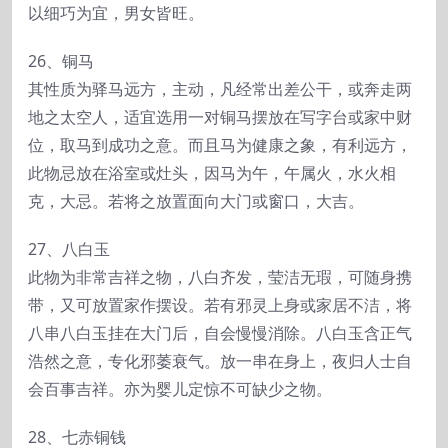
以细巧为宜，男女皆旺。
26、铜马
其性质为驿马远方，主动，凡经常出差公干，或奔走两
地之太空人，适宜选用一对铜马摆放在写字台或家中财
位，取马到成功之意。而且马为健康之象，有利远方，
此物忌放在浴室或灶头，因马为午，午属火，水火相
克，大忌。若将之放置面向大门或窗口，大吉。
27、八白玉
此物为非常吉祥之物，八白齐发，莹洁无瑕，可随身携
带，又可放置家作摆设。若有邪灵上身或家居不洁，将
八串八白玉挂在大门后，自会慢慢消除。八白玉含正气
浩然之意，专化邪萎衰气。放一串在身上，夜归人士自
会百事吉祥。亦为婴儿定惊不可缺少之物。
28、七赤铜钱