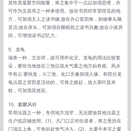
其性质凝聚空间能量，将之集中于一点以加强思维，亦
可作为文昌塔之一种来使用。放在书房经常望得见的地
方，可加强主人之读书缘;放在办公室四角，则做事头脑
灵活;放在床头，可加强在睡眠前之读书兴趣;放在小孩房
间，可增强读书记忆力。
9、龙龟
瑞兽一种，主吉祥，故可用作化灾。龙龟的用法比较复
朵，要恰当地放在三煞位或水气重之地方始有效。风水
学有云:要快发，斗三煞。化口舌兼加强人缘。有部分龙
龟法器之背部是活动的，可将之掀起，放入茶叶及米
粒，可加强其效应。
10、麒麟风铃
常用法器之一种，专供地方浅窄，无法摆放其他法器之
住户或店铺使用。(1)、凡门口正对街道者，将之悬挂在
门顶左上角，可免街处煞气冲入。(2)、大厦中本宅之窗