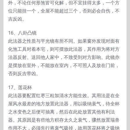
外，不论任何形煞皆可化解，但不宜挂得太多，一个方
位只能挂一个，全屋不能超过三个，否则必会自伤，不
吉反凶。
16、八卦凸镜
此法器之性质与平光镜有所不同。如果窗外发现对面有
化煞工具对着本宅，则可摆放此法器，其作用为将对方
法器反射、送回他人家中，不致受到对方影响。此镜亦
是摆放在室外，不能放在室内，不可照人及放在门前，
否则反吉带凶。
17、莲花杯
此法器要配置红枣三粒加清水方能生效。其用法是在全
屋风水最差的地方放置此法器，用以吸纳衰气，待全杯
之水变色之后便可抽离，然后在此处放置其他有利法
器。其原因是有些地方积存太久之衰气，骤然放置瑞兽
作用不大，必须先行将衰气吸掉，故用莲花杯将之吸纳