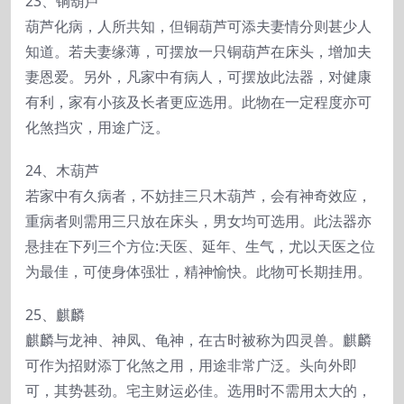
23、铜葫芦
葫芦化病，人所共知，但铜葫芦可添夫妻情分则甚少人
知道。若夫妻缘薄，可摆放一只铜葫芦在床头，增加夫
妻恩爱。另外，凡家中有病人，可摆放此法器，对健康
有利，家有小孩及长者更应选用。此物在一定程度亦可
化煞挡灾，用途广泛。
24、木葫芦
若家中有久病者，不妨挂三只木葫芦，会有神奇效应，
重病者则需用三只放在床头，男女均可选用。此法器亦
悬挂在下列三个方位:天医、延年、生气，尤以天医之位
为最佳，可使身体强壮，精神愉快。此物可长期挂用。
25、麒麟
麒麟与龙神、神凤、龟神，在古时被称为四灵兽。麒麟
可作为招财添丁化煞之用，用途非常广泛。头向外即
可，其势甚劲。宅主财运必佳。选用时不需用太大的，