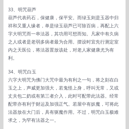
33、明咒葫芦
葫芦代表药石，保健康，保平安。而绿玉则是玉器中归
祥和又重人缘者，单是绿玉葫芦已可除百病，再配上六
字大明咒而一串法器，其功用可想而知。凡家中有久病
之人或者是老弱多病者最为合用。摆设时宜先行测定室
内之天医位，将法器置放该处，对老人家健康尤为有
利。
34、明咒白玉
六字大明咒为佛门大咒中最为有利之一句，将之刻在白
玉之上，声威更加强大，若鬼怪上身，呼叫无常，又或
丈夫包二奶或有第三者介入，此时可配带此法器。经常
配带亦有利于财运及加强正气。若屋中有妖魔，可将此
法器放在大门后，具有驱魔作用。不过，明咒白玉极难
求之，为罕有法器之一。