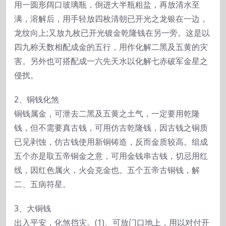
用一圆形阔口玻璃瓶，倒进大半瓶粗盐，再放清水至
满，溶解后，用手轻放四枚清朝已开光之龙银在一边，
龙纹向上;又放九枚已开光镀金乾隆钱在另一旁。这是以
四九称天数相配成金的五行，用作化解二黑及五黄的灾
害。另外也可搭配成一六先天水以化解七赤破军金星之
侵扰。
2、铜钱化煞
铜钱属金，可泄去二黑及五黄之土气，一定要用乾隆
钱，但不需要真古钱，可用仿古乾隆钱，因古钱之铜质
已见剥蚀，仿古钱使用新铜铸造，反而金质较高。组成
五个亦是取五帝铜金之意，可用金钱串古钱，切忌用红
线，因红色属火，火会克金也。五个五帝古铜钱，解
二、五病符星。
3、大铜钱
出入平安，化煞挡灾。(1)、可放门口地上，用以对付开