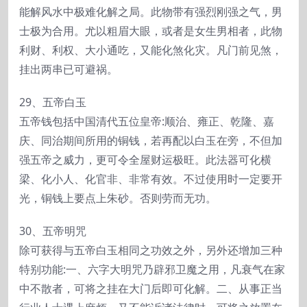
能解风水中极难化解之局。此物带有强烈刚强之气，男
士极为合用。尤以粗眉大眼，或者是女生男相者，此物
利财、利权、大小通吃，又能化煞化灾。凡门前见煞，
挂出两串已可避祸。
29、五帝白玉
五帝钱包括中国清代五位皇帝:顺治、雍正、乾隆、嘉
庆、同治期间所用的铜钱，若再配以白玉在旁，不但加
强五帝之威力，更可令全屋财运极旺。此法器可化横
梁、化小人、化官非、非常有效。不过使用时一定要开
光，铜钱上要点上朱砂。否则劳而无功。
30、五帝明咒
除可获得与五帝白玉相同之功效之外，另外还增加三种
特别功能:一、六字大明咒乃辟邪卫魔之用，凡衰气在家
中不散者，可将之挂在大门后即可化解。二、从事正当