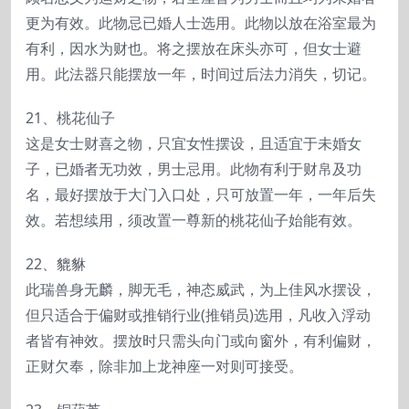
更为有效。此物忌已婚人士选用。此物以放在浴室最为
有利，因水为财也。将之摆放在床头亦可，但女士避
用。此法器只能摆放一年，时间过后法力消失，切记。
21、桃花仙子
这是女士财喜之物，只宜女性摆设，且适宜于未婚女
子，已婚者无功效，男士忌用。此物有利于财帛及功
名，最好摆放于大门入口处，只可放置一年，一年后失
效。若想续用，须改置一尊新的桃花仙子始能有效。
22、貔貅
此瑞兽身无麟，脚无毛，神态威武，为上佳风水摆设，
但只适合于偏财或推销行业(推销员)选用，凡收入浮动
者皆有神效。摆放时只需头向门或向窗外，有利偏财，
正财欠奉，除非加上龙神座一对则可接受。