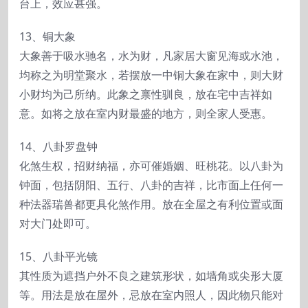
台上，效应甚强。
13、铜大象
大象善于吸水驰名，水为财，凡家居大窗见海或水池，
均称之为明堂聚水，若摆放一中铜大象在家中，则大财
小财均为己所纳。此象之禀性驯良，放在宅中吉祥如
意。如将之放在室内财最盛的地方，则全家人受惠。
14、八卦罗盘钟
化煞生权，招财纳福，亦可催婚姻、旺桃花。以八卦为
钟面，包括阴阳、五行、八卦的吉祥，比市面上任何一
种法器瑞兽都更具化煞作用。放在全屋之有利位置或面
对大门处即可。
15、八卦平光镜
其性质为遮挡户外不良之建筑形状，如墙角或尖形大厦
等。用法是放在屋外，忌放在室内照人，因此物只能对