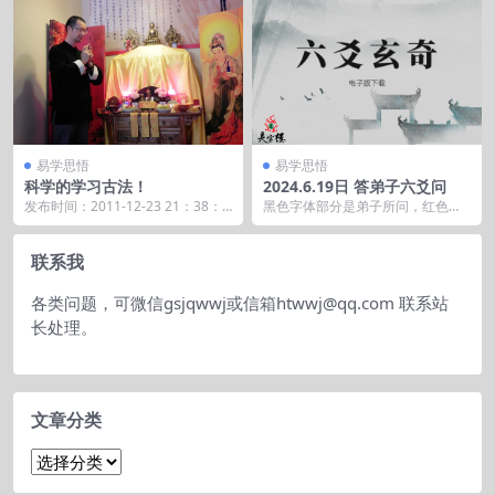
易学思悟
易学思悟
科学的学习古法！
2024.6.19日 答弟子六爻问
发布时间：2011-12-23 21：38：5
黑色字体部分是弟子所问，红色字
6 如何学好数术？那么我认为第一
体部分是批复。 占：中专女生姜萍
个...
参加数学竞赛取得好...
联系我
各类问题，可微信gsjqwwj或信箱htwwj@qq.com 联系站
长处理。
文章分类
文
章