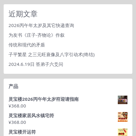
分
类
近期文章
2026丙午年太岁及其它快递查询
为友书《庄子-齐物论》作叙
传统和现代的矛盾
子平繁星 之三元旺衰像及八字引动术(终结)
2024.6.19日 答弟子六爻问
产品
灵宝楼2026丙午年太岁符迎请指南
¥
368.00
灵宝楼家居风水镇宅符
¥
368.00
灵宝楼开运符