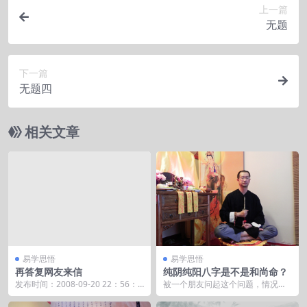
上一篇
无题
下一篇
无题四
相关文章
易学思悟
易学思悟
再答复网友来信
纯阴纯阳八字是不是和尚命？
发布时间：2008-09-20 22：56：0
被一个朋友问起这个问题，情况特
9 你好： &nbs...
殊，我必须回复，写了一堆，写完
又舍不得了，自己的文...