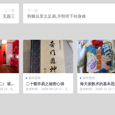
上一篇
下一篇
无题三
荆棘丛里立足易,月明帘下转身难
易学思悟
易学思悟
二） 谁敢
二十载学易之秘密心得
海天派数术的基本思
8 23：0
发布时间：2009-09-24 12：3
发布时间：2006-12-22 1
字 ...
3：12 学易近二十载，我有一个
1：56 简易 变易 ...
最秘密的...