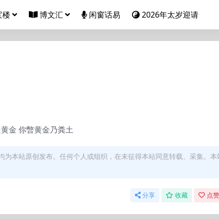
宝楼
博文汇
闲窗话易
2026年太岁迎请
是黄金 你暼黄金乃粪土
均为本站原创发布。任何个人或组织，在未征得本站同意转载、采集。本
分享
收藏
点赞