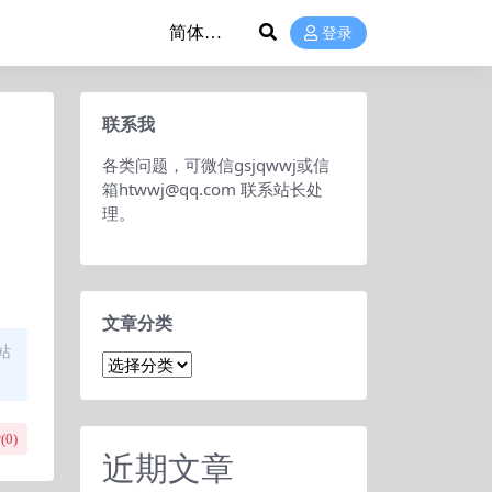
登录
联系我
各类问题，可微信gsjqwwj或信
箱htwwj@qq.com 联系站长处
理。
文章分类
站
文
章
分
类
(
0
)
近期文章