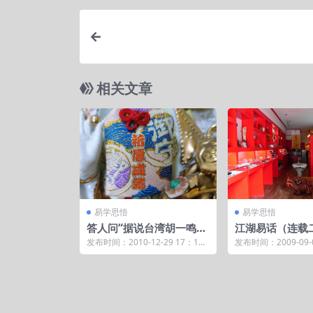
相关文章
易学思悟
易学思悟
答人问“据说台湾胡一鸣的
江湖易话（连载
水平很高，你认为如何的
不会的八字
发布时间：2010-12-29 17：1
发布时间：2009-09-0
问题”
5：53 怎么讲这个事情，此人毁
9：45 二 谁敢不会的八
誉参半。...