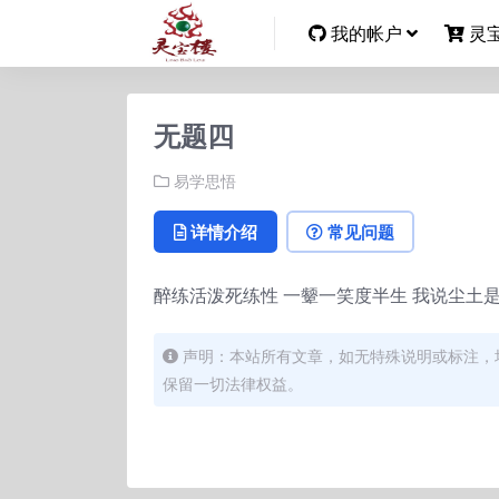
我的帐户
灵
无题四
易学思悟
详情介绍
常见问题
醉练活泼死练性 一颦一笑度半生 我说尘土
声明：本站所有文章，如无特殊说明或标注，
保留一切法律权益。