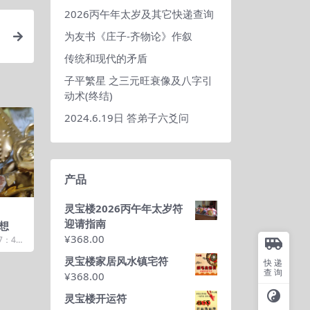
2026丙午年太岁及其它快递查询
为友书《庄子-齐物论》作叙
传统和现代的矛盾
子平繁星 之三元旺衰像及八字引
动术(终结)
2024.6.19日 答弟子六爻问
产品
灵宝楼2026丙午年太岁符
迎请指南
想
¥
368.00
7：4
灵宝楼家居风水镇宅符
快递
查询
¥
368.00
灵宝楼开运符