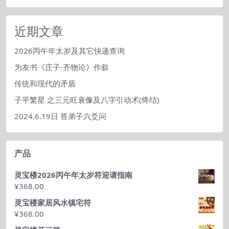
章
分
类
近期文章
2026丙午年太岁及其它快递查询
为友书《庄子-齐物论》作叙
传统和现代的矛盾
子平繁星 之三元旺衰像及八字引动术(终结)
2024.6.19日 答弟子六爻问
产品
灵宝楼2026丙午年太岁符迎请指南
¥
368.00
灵宝楼家居风水镇宅符
¥
368.00