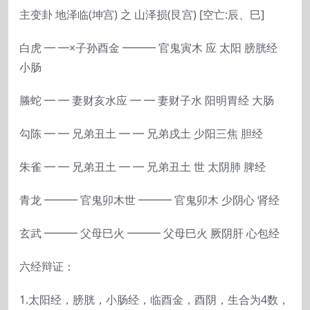
主变卦 地泽临(坤宫) 之 山泽损(艮宫) [空亡:辰、巳]
白虎 ━ ━×子孙酉金 ━━━ 官鬼寅木 应 太阳 膀胱经
小肠
螣蛇 ━ ━ 妻财亥水应 ━ ━ 妻财子水 阳明胃经 大肠
勾陈 ━ ━ 兄弟丑土 ━ ━ 兄弟戌土 少阳三焦 胆经
朱雀 ━ ━ 兄弟丑土 ━ ━ 兄弟丑土 世 太阴肺 脾经
青龙 ━━━ 官鬼卯木世 ━━━ 官鬼卯木 少阴心 肾经
玄武 ━━━ 父母巳火 ━━━ 父母巳火 厥阴肝 心包经
六经辩证：
1.太阳经，膀胱，小肠经，临酉金，酉阴，生合为4数，