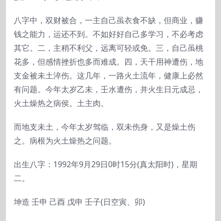
八字中，双财被合，一主自己虽衣食不缺，但商业，赚
钱之能力，运还不到。不如好好自己多学习，不必考虑
其它。二，主稍不利父，远离可轻或免。三，自己虽桃
花多，但感情挫折也多而难成。四，天干用神遭伤，地
支金被未土淬伤。这几年，一路火土流年，健康上必然
有问题。今年太岁乙未，壬水遭伤，并火生日元成忌，
火土燥热之病侯。土主肉。
而地支未土，今年太岁驾临，双未伤身，又是燥土伤
之。病根为火土燥热之问题。
出生八字：1992年9月29日0时15分(真太阳时)，星期
二。
坤造 壬申 己酉 戊申 壬子(日空寅、卯)