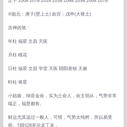
止于 2008 2018 2028 2038 2048 2058 2068 2078
※胎元：庚子(壁上土) 命宫：戊申(大驿土)
吉神凶煞：
年柱 福星 文昌 天医
月柱 桃花
日柱 福星 文昌 学堂 天医 阴阳差错 天赦
时柱 将星
小姑娘，纳音金命，实为土命人，命主弱从，气势非常
端正，福慧都有。
财运尤其远过一般人，可惜，气势太纯粹，所以易受
损。18到28岁运走丁未，