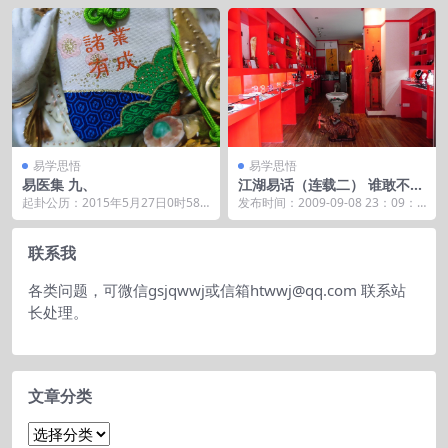
十...
易学思悟
易学思悟
易医集 九、
江湖易话（连载二） 谁敢不会
的八字
起卦公历：2015年5月27日0时58
发布时间：2009-09-08 23：09：4
分(北京时间)。 起卦农历：乙未年
5 二 谁敢不会的八字 ...
四月 ...
联系我
各类问题，可微信gsjqwwj或信箱htwwj@qq.com 联系站
长处理。
文章分类
文