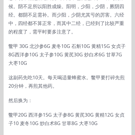
候。阴不足所以阳胜成燥。阳明，少阳，少阴，厥阴四
经。都阴不足需补。而少阳，少阴尤其亏的厉害。六经
中，四经都不算正常，而其中二经，已经到了比较严重
的程度了，需平时要多注意了。
鳖甲 30G 北沙参6G 麦冬10G 石斛10G 黄精15G 女贞子
8G西洋参10G 太子参10G 黄芪30G 炒白术6G 甘草7G
大枣10G
这副药先吃10天。每天喝适量蜂蜜水。鳖甲要打碎先煎
20分钟，再煎其他药。
然后换为：
鳖甲20G 西洋参15G 太子参8G 黄芪30G 黄精12G 女贞
子10 麦冬10G 炒白术8G 甘草8G 大枣10G