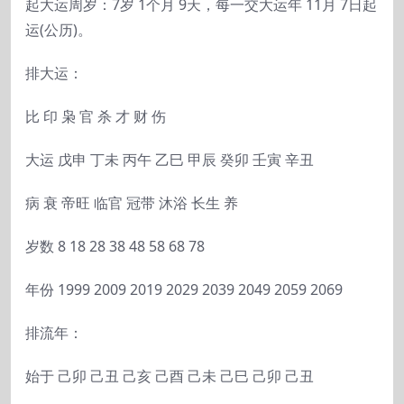
起大运周岁：7岁 1个月 9天，每一交大运年 11月 7日起
运(公历)。
排大运：
比 印 枭 官 杀 才 财 伤
大运 戊申 丁未 丙午 乙巳 甲辰 癸卯 壬寅 辛丑
病 衰 帝旺 临官 冠带 沐浴 长生 养
岁数 8 18 28 38 48 58 68 78
年份 1999 2009 2019 2029 2039 2049 2059 2069
排流年：
始于 己卯 己丑 己亥 己酉 己未 己巳 己卯 己丑