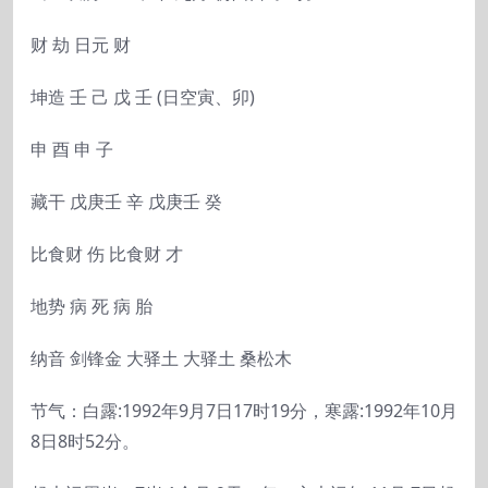
财 劫 日元 财
坤造 壬 己 戊 壬 (日空寅、卯)
申 酉 申 子
藏干 戊庚壬 辛 戊庚壬 癸
比食财 伤 比食财 才
地势 病 死 病 胎
纳音 剑锋金 大驿土 大驿土 桑松木
节气：白露:1992年9月7日17时19分，寒露:1992年10月
8日8时52分。