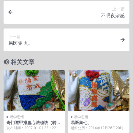
上一篇
不眠夜杂感
下一篇
易医集 九、
相关文章
易学思悟
易学思悟
奇门遁甲排盘心法秘诀（转
易医集七、
贴）
发布时间：2007-01-01 23：22：5
起卦公历：2014年12月26日20时5
2 好文章，很有用，值得一阅&nb...
7分(北京时间)。 起卦农历：甲午年