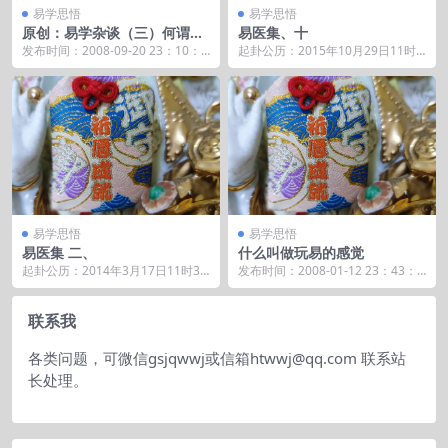
易学思悟
易学思悟
原创：易学杂谈（三）何谓八
易医集、十
卦
发布时间：2008-09-20 23：10：5
起卦公历：2015年10月29日11时3
5 原创：易学杂谈（...
6分(北京时间)。 起卦农历：乙未年
九...
易学思悟
易学思悟
易医集 二、
什么叫做玩易的感觉
起卦公历：2014年3月17日11时30
发布时间：2008-01-12 23：43：1
分(北京时间)。 起卦农历：甲午年
8 以前师傅说过高手玩的是感觉。
二月...
我...
联系我
各类问题，可微信gsjqwwj或信箱htwwj@qq.com 联系站
长处理。