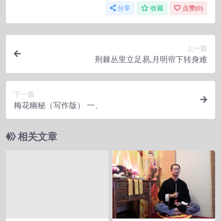
分享
收藏
点赞(
0
)
上一篇
荆棘丛里立足易,月明帘下转身难
下一篇
梅花幽秘（写作版） 一、
相关文章