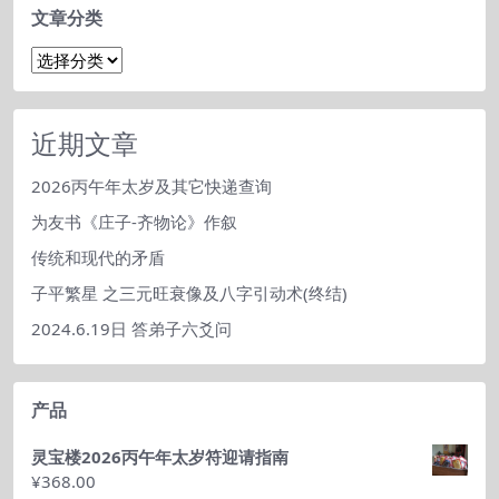
文章分类
文
章
分
类
近期文章
2026丙午年太岁及其它快递查询
为友书《庄子-齐物论》作叙
传统和现代的矛盾
子平繁星 之三元旺衰像及八字引动术(终结)
2024.6.19日 答弟子六爻问
产品
灵宝楼2026丙午年太岁符迎请指南
¥
368.00