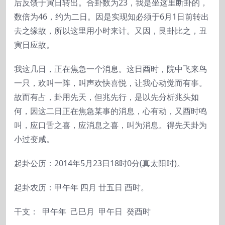
后反馈于寅日转出。合卦数为23，我是坐这里断卦的，
数倍为46，约为二日。因是实现知必须于6月1日前转出
去之缘故，所以这里用小时来计。又因，艮卦比之，丑
寅日应故。
我这几日，正在焦急一个消息。这日酉时，院中飞来鸟
一只，欢叫一阵，叫声欢快喜悦，让我心动觉而有事。
故而有占，卦用先天，但兆先行，是以先分析兆头如
何，因这二日正在焦急某事的消息，心有动，又酉时鸣
叫，应口舌之喜，应消息之喜，叫为消息。得先天卦为
小过变咸。
起卦公历：2014年5月23日18时0分(真太阳时)。
起卦农历：甲午年 四月 廿五日 酉时。
干支： 甲午年 己巳月 甲午日 癸酉时