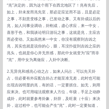
“兆”决定的，因为这个雨下在西北地区了！兆有先后，
如上，卦未发而兆先至，那必定应近而不远，且是必定
之事，不刻意变移之事，已发动之事。又有卦成以后的
兆，如人问事业调动，卦刚成，虚心求应，来一中女，
喜形于色，和我谈论明日游玩之事，这就是兆，主应吉
而必变动。又如虽然来一中女，你没有观察到吉凶之
兆，其实也就是说你的心，眼，耳没扑捉到吉凶之应的
兆头，也就是你心并无所感，那此中女就变为“应”而非
“兆”，用中女为离做应，入卦中决断。
2.无异兆和感兆心动之占，如来人问占，可以先天卦
占，但必要有外应配合卦占才能至准无差，此时也可能
出现吉凶明显的兆，有的话，一定要抓住。如无，则用
应来决。也可用端法观察来人方位，年级，手足之动静
成卦，此时就要参考卦象，卦辞，及旺衰（十应）来决
卦，这过程中，也可能会产生“兆”，此时一定要知道，