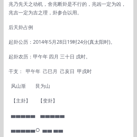
兆乃先天之动机，舍兆断卦是不行的，兆凶一定为凶，
兆吉一定为吉之理，卦参合以用。
后天卦占例
起卦公历：2014年5月28日19时24分(真太阳时)。
起卦农历：甲午年 四月 三十日 戌时。
干支： 甲午年 己巳月 己亥日 甲戌时
风山渐 艮为山
【主卦】 【变卦】
▅▅▅▅▅ ▅▅▅▅▅
▅▅▅▅▅○ ▅▅ ▅▅