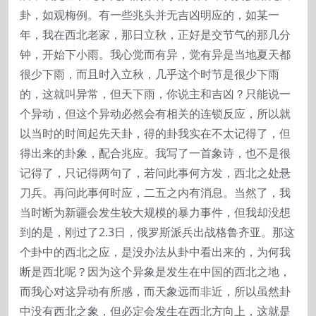
卦，如观梅例。有一些兆头并无吉凶明应的，如某一
年，我在西北老家，那日立秋，正好是交节气的那几分
钟，开始下小雨。我心觉而有异，觉有异是当地夏天都
很少下雨，而且时入立秋，几乎这个时节是很少下雨
的，这就叫异常，但天下雨，你说主和吉凶？只能说一
个异动，但这个异动必然会有相关的连锁反应，所以就
以当时的时间起先天卦，得的卦我实在不太记得了，但
得出来的卦象，配合兆应。我写了一首象诗，也不是很
记得了，只记得两句了，若问此事何方发，西北之处悬
刀兵。再问此事何时应，二五之内有消息。当然了，我
当时断为新疆会发生较大规模的暴力事件，但我却没想
到的是，刚过了2.3日，俄罗斯派兵出战格鲁齐亚。那这
个卦中的西北之应，是没办法从卦中看出来的，为何我
断是西北呢？因为这个异象是发生在中国的西北之地，
而我心对这异动有所感，而天象远而非近，所以虽然卦
中没有西北之象，但必定会发生在西北方向上，这就是