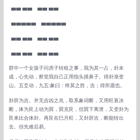
▅▅ ▅▅ ▅▅ ▅▅
▅▅▅▅▅ ▅▅▅▅▅
▅▅ ▅▅ ▅▅ ▅▅
▅▅ ▅▅ ▅▅ ▅▅
群中一个女孩子问房子转租之事，我为其一占，卦未
成，心先动，察觉我自己正用指头摸鼻子。得卦渐变
山。五爻动，九五:象曰：终莫之胜，吉；得所愿也。
卦辞为吉。并无吉凶之兆，取系象词断，又用旺衰决
断，体为艮上动为巽，巽克艮，但巽下离泄，又变卦为
艮来比合体卦。再艮在巳月旺，又卦辞吉，断能转出
去。但先难后易。