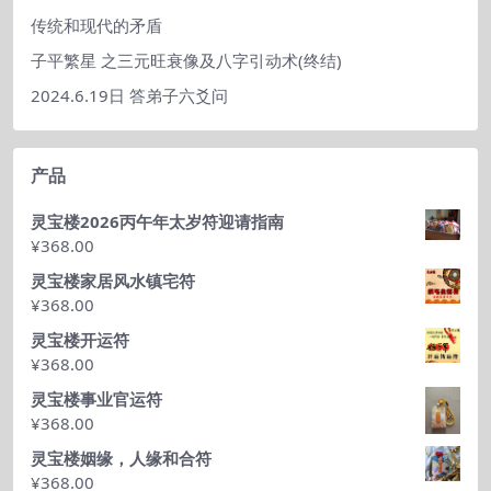
传统和现代的矛盾
子平繁星 之三元旺衰像及八字引动术(终结)
2024.6.19日 答弟子六爻问
产品
灵宝楼2026丙午年太岁符迎请指南
¥
368.00
灵宝楼家居风水镇宅符
¥
368.00
灵宝楼开运符
¥
368.00
灵宝楼事业官运符
¥
368.00
灵宝楼姻缘，人缘和合符
¥
368.00