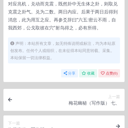
对应兆机，兑动而克震，既然卦中无生体之卦，则取兑
克震之卦气。兑为二数。两日内应。后果于两日后得到
消息，此为用互之应。再参爻辞曰“六五:密云不雨，自
我西郊，公戈取彼在穴”射鸟得之，必有所得。
声明：本站所有文章，如无特殊说明或标注，均为本站原
创发布。任何个人或组织，在未征得本站同意转载、采集。
本站保留一切法律权益。
分享
收藏
点赞(
0
)
上一篇
梅花幽秘（写作版） 七、
下一篇