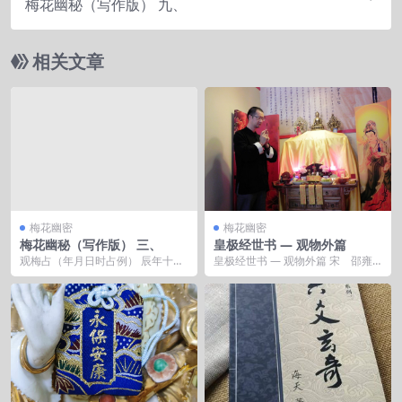
梅花幽秘（写作版） 九、
相关文章
梅花幽密
梅花幽密
梅花幽秘（写作版） 三、
皇极经世书 — 观物外篇
观梅占（年月日时占例） 辰年十二
皇极经世书 — 观物外篇 宋 邵雍
月十七日申时，康节先生偶观梅，
河图天地全数第一 天数五，地数
见二雀争枝坠地。先...
五...