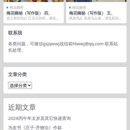
梅花幽密
梅花幽密
梅花幽秘（写作版） 四、
梅花幽秘（写作版） 五、
老人有忧色占 己丑日卯时，偶在途
风觉鸟占 风觉鸟占者，谓见风而
行，有老人往巽方，有忧色。问其
觉，见鸟而占也。然非风鸟二占，
何以有忧，曰无。怪...
而谓风觉鸟占也。凡卦...
联系我
各类问题，可微信gsjqwwj或信箱htwwj@qq.com 联系站
长处理。
文章分类
文
章
分
类
近期文章
2026丙午年太岁及其它快递查询
为友书《庄子-齐物论》作叙