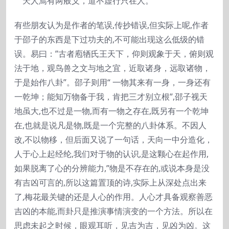
天人焉有两般义，道不虚行只在人。
有些朋友认为是作者的笔误,传抄错误,但实际上呢,作者
于邵子的东西是下过功夫的,不可能出现这么低级的错
误。易曰：”古者庖牺氏王天下，仰则观象于天，俯则观
法于地，观鸟兽之文与地之宜，近取诸身，远取诸物，
于是始作八卦”。邵子则用“ 一物其来有一身，一身还有
一乾坤；能知万物备于我，肯把三才别立根”,邵子视天
地虽大,也不过是一物,而有一物之存在,既另有一个乾坤
在,也就是说凡是物,既是一个完整的八卦体系。不因人
改,不以物移，但后面又说了一句话，天向一中分造化，
人于心上起经纶,我们对于物的认识,是这颗心在起作用,
如果脱离了心的分辨能力,”物是不存在的,或说本身是没
有吉凶可言的,所以这篇置顶的诗,实际上从深处点出来
了,梅花最关键的还是人心的作用。人心才具备观察善恶
吉凶的本能,而卦只是推演事情演变的一个方法。所以在
思虑未起之时候，眼观耳听，见吉为吉，见凶为凶。这