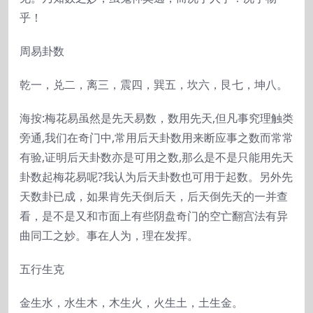
乎！
周易卦数
乾一，兑二，离三，震四，巽五，坎六，艮七，坤八。
海按:梅花易虽然是先天易数，数用先天,但凡事究理触类
旁通,我们在奇门中,常用后天卦数用来断应事之数而常常
有验,证明后天卦数亦是可用之数,那么是不是只能用先天
卦数起梅花易呢?我认为后天卦数也可用于起数。另外先
天数卦已成，如果肯先天倒后天，后天倒先天的一并查
看，是不是又和市面上有些阴盘奇门的空亡翻宫法有异
曲同工之妙。事在人为，理在发挥。
五行生克
金生水，水生木，木生火，火生土，土生金。