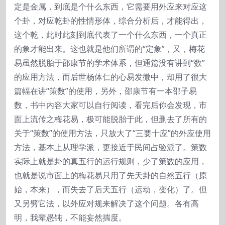
定是金属，到底是个什么东西，它需要用外应来对应这
个卦，对应乾卦的性情形体，综合分析后，才能得出，
这个乾，此时此刻到底代表了一个什么东西，一个真正
的象才能出来。这也就是他们所谓的“定象”，又，梅花
易虽然脱胎于邵康节的学术体系，但通篇没有讲到“数”
的应用方法，而后世杨体仁的心易发微中，却用了很大
篇幅在讲“策数”的使用，另外，邵康节有一本邵子易
数，书中内容大家可以自行阅读，看完后你会发现，市
面上流传之梅花易，极可能脱胎于此，但删去了所有的
关于“策数”的使用方法，只放大了“三要十应”的外应使用
方法，基本上从理学派，更接近于民间占验派了。策数
实际上就是卦的真五行的运行规则，少了策数的应用，
也就是说市面上的梅花易只用了先天卦的自然五行（原
始，本来），而失去了后天五行（运动，变化）了。但
又另劈它法，以外应对规来解决了这个问题。各有高
明，我辈愚钝，不能妄然揣度。