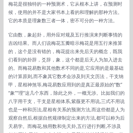
梅花是很独特的一种预测术，它从根本上讲，在预测时
候，使用的并不是大家书本上看的和理解的那种方法。
它的本质是理象数三者一体，密不可分的一种方法。
它由数，象起卦，用外应对规及五行推演来判断事情的
吉凶结果。而人们说梅花五瓣暗示梅花是用五行来推算
的，这个是没有错的，梅花提出来先后天的概念，既我
们看到的卦辞，爻辞，象，这个都是后天人为加入进去
的。而梅花易数和其他数术不同的是,它应用的是最基础
的计算原则,而不象其它数术会涉及到天文历法，干支纳
甲，星相神煞等,梅花易数应用到的是真正最原始的“数”
“象”“理”这几个东西，除此之外，一概无涉。比如我们的
八字用干支，干支是星相体系,紫薇更不用说,三式不用说
也是一种和历法,星相有关系的预测方法,而这些都是人为
观察自然后,根据自然规律制定出来的方法,都可以称为后
天易学。而梅花,独用数和先天卦,五行进行判断,不涉及