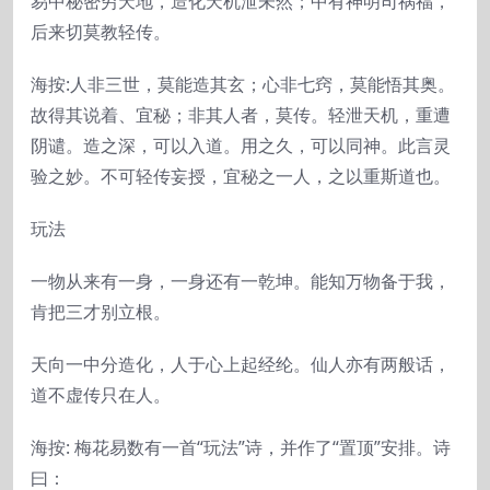
易中秘密穷天地，造化天机泄未然；中有神明司祸福，
后来切莫教轻传。
海按:人非三世，莫能造其玄；心非七窍，莫能悟其奥。
故得其说着、宜秘；非其人者，莫传。轻泄天机，重遭
阴谴。造之深，可以入道。用之久，可以同神。此言灵
验之妙。不可轻传妄授，宜秘之一人，之以重斯道也。
玩法
一物从来有一身，一身还有一乾坤。能知万物备于我，
肯把三才别立根。
天向一中分造化，人于心上起经纶。仙人亦有两般话，
道不虚传只在人。
海按: 梅花易数有一首“玩法”诗，并作了“置顶”安排。诗
曰：