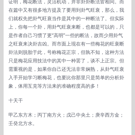
证明，梅花断法，灵活机动，并非卦卦断法皆相同。而
在篇中又有很多地方提及了要用到卦气旺衰，那么，我
们就权先把卦气旺衰当作是其中的一种断法了。但实际
上，你每一个卦，用卦气旺衰来断，也都是可以的，只
是作者自己习惯了更“高明”一些的断法，故而少用卦气
之旺衰来决卦吉凶。而市面上现在有一些梅花的旺衰断
卦法则脱胎于此，号称梅花正宗，但孰不知，这种方法
只是梅花应用技法中的其中一种罢了，谈不上正宗。但
需重视的是，如果你自己还无法非常娴熟，从卦气旺衰
入手开始学习断梅花，也要比你那里只是简单的分析卦
象，体用互克等方法来的准确程度高的多！
十天干
甲乙东方木；丙丁南方火；戊己中央土；庚辛西方金；
壬癸北方水。