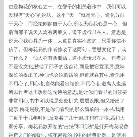
也是梅花的核心之一。在邵子的相关著作中，我们可以
发现有“天心”的说法。这个 “天一”就是天心。造化分自
于天心，而经纶则起自于人心,所以天心我心是一心。但
后面邵子说天人焉有两般义，道不虚行只在人。意思是
说天心我心具为一体，大道是真实不虚的，只看你信不
信了。但梅花易的作者修改了这两句，意思变化了，成
了什么？ 仙人亦有两般话，道不虚传只在人。作者并
不是没文化,抄错了邵子的这首诗,而是把它置顶后,意味
深长的提出了,神仙也会说假话的,但道就在其中,看你用
不用心了,用心者,自然能看出端倪,不用心者,道离人也远.
所以作者这里改动这句诗的意思,是让你们看书的时候要
非常用心,书中可以说是处处机关,层层设限,但又给出了
提示,梅花易数,不是你们看到的那么简单的一本书,我用
了近乎十几年时间,反复看了几十遍,才稍有所得,愿和大
家分享。梅花易数开卷的“占法”和“玩法”是打开梅花易数
神奇之门的钥匙，梅花易数的书中的经典卦例，是使用