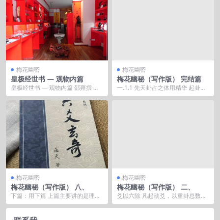
梅花幽密
梅花幽密
皇极经世书 — 观物内篇
梅花幽秘（写作版） 完结篇
皇极经世书 — 观物内篇 邵雍撰 观
一.1.1 先天卦占之体用精华 起卦方
物篇五十一 物之大者无若天地，
式：时间起卦 占问事宜：关心的
然...
事情。 ...
梅花幽密
梅花幽密
梅花幽秘（写作版） 八、
梅花幽秘（写作版） 二、
下篇：用下篇 上篇主要讲的是理
爻以六除 凡起动爻，以重卦总数除
法，聪明人，在梅花易上下过功夫
六，以零作动爻。如不满六，止用
的人，如果你真的翻看...
此数为动爻，不必再...