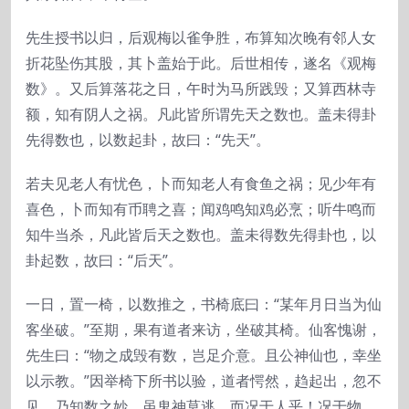
先生授书以归，后观梅以雀争胜，布算知次晚有邻人女
折花坠伤其股，其卜盖始于此。后世相传，遂名《观梅
数》。又后算落花之日，午时为马所践毁；又算西林寺
额，知有阴人之祸。凡此皆所谓先天之数也。盖未得卦
先得数也，以数起卦，故曰：“先天”。
若夫见老人有忧色，卜而知老人有食鱼之祸；见少年有
喜色，卜而知有币聘之喜；闻鸡鸣知鸡必烹；听牛鸣而
知牛当杀，凡此皆后天之数也。盖未得数先得卦也，以
卦起数，故曰：“后天”。
一日，置一椅，以数推之，书椅底曰：“某年月日当为仙
客坐破。”至期，果有道者来访，坐破其椅。仙客愧谢，
先生曰：“物之成毁有数，岂足介意。且公神仙也，幸坐
以示教。”因举椅下所书以验，道者愕然，趋起出，忽不
见。乃知数之妙，虽鬼神莫逃，而况于人乎！况于物