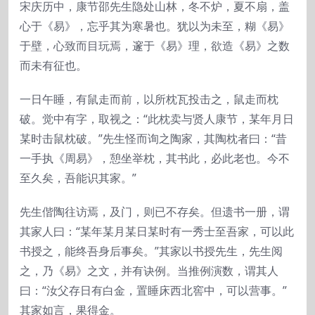
宋庆历中，康节邵先生隐处山林，冬不炉，夏不扇，盖
心于《易》，忘乎其为寒暑也。犹以为未至，糊《易》
于壁，心致而目玩焉，邃于《易》理，欲造《易》之数
而未有征也。
一日午睡，有鼠走而前，以所枕瓦投击之，鼠走而枕
破。觉中有字，取视之：“此枕卖与贤人康节，某年月日
某时击鼠枕破。”先生怪而询之陶家，其陶枕者曰：“昔
一手执《周易》，憩坐举枕，其书此，必此老也。今不
至久矣，吾能识其家。”
先生偕陶往访焉，及门，则已不存矣。但遗书一册，谓
其家人曰：“某年某月某日某时有一秀士至吾家，可以此
书授之，能终吾身后事矣。”其家以书授先生，先生阅
之，乃《易》之文，并有诀例。当推例演数，谓其人
曰：“汝父存日有白金，置睡床西北窖中，可以营事。”
其家如言，果得金。