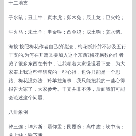
十二地支
子水鼠；丑土牛；寅木虎；卯木兔；辰土龙；巳火蛇；
午火马；未土羊；申金猴；酉金鸡；戌土狗；亥水猪。
海按:按照梅花作者自己的说法，梅花断卦并不涉及五行
干支的,为何在开篇又要加入这个东西?梅花易数的作者
藏了很多东西在书中，让我领着大家慢慢看下去，为大
家奉上我这些年研究的一些心得，也许只能是一个思
路。梅花没办法，羚羊挂角事，我只能把我的一些心得
报告大家了，大家参考。干支并非不涉，后面我们可能
会论述这个问题。
八卦象例
乾三连；坤六断；震仰盂；艮覆碗；离中虚；坎中满；
兑上缺；巽下断。