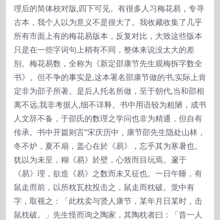
理后的简体校对版,四下可见。有很多人习梅花易，专寻
古本，我个人以为意义不是很大了。我收藏收集了几乎
所有市面上有的梅花易版本，反复对比，大致这些版本
只是在一些字词句上稍有不同，整体来说没太大的差
别。梅花易数，全称为《新定邵康节先生观梅拆字数全
书》。但不争的事实是,这本署名邵康节做的书,实际上肯
定非为邵子所著。是后人托名所做，至于朝代,当和邵相
离不远,我非考据人,细不详释。书中用语较为粗陋，成书
人文辞不备，于邵氏的数理之学问也非为精通，但自有
传承。书中开篇则言“宋庆历中，康节邵先生隐处山林，
冬不炉，夏不扇，盖心在於《易》，忘乎其为寒暑也。
犹以为未至，糊《易》於壁，心致而目玩焉。邃于
《易》理，欲造《易》之数而未又征也。一日午睡，有
鼠走而前，以所枕瓦枕投击之，鼠走而枕破。觉中有
字，取视之：「此枕卖与贤人康节，某年月日某时，击
鼠枕破。」先生怪而询之陶家，其陶枕者曰：「昔一人