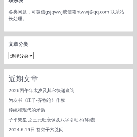
联系我
各类问题，可微信gsjqwwj或信箱htwwj@qq.com 联系站
长处理。
文章分类
文
章
分
类
近期文章
2026丙午年太岁及其它快递查询
为友书《庄子-齐物论》作叙
传统和现代的矛盾
子平繁星 之三元旺衰像及八字引动术(终结)
2024.6.19日 答弟子六爻问