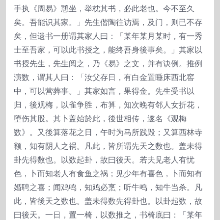
手执《周易》憩坐，举枕其书，必此老也。今不至久
矣。吾能识其家。」先生偕陶往访焉，及门，则已不存
矣，但遗书一册谓其家人曰：「某年某月某时，有一秀
士至吾家，可以此书授之，能终吾身後事矣。」其家以
书授先生，先生阅之，乃《易》之文，并有诀例。推例
演数，谓其人曰：「汝父存日，有白金置睡床西北窖
中，可以营葬事。」其家如言，果得金。先生受书以
归，後观梅，以雀争胜，布算，知次晚有邻人女折花，
堕伤其股。其卜盖始於此，後世相传，遂名《观梅
数》。又後算落花之日，午时为马所践毁；又算西林寺
额，知有阴人之祸。凡此，皆所谓先天之数也。盖未得
卦先得数也。以数起卦，故曰後天。若夫见老人有忧
色，卜而知老人有食鱼之祸；见少年有喜色，卜而知有
婚聘之喜；闻鸡鸣，知鸡必烹；听牛鸣，知牛当杀。凡
此，皆後天之数也。盖未得数先得卦也。以卦起数，故
曰後天。一日，置一椅，以数推之，书椅底曰：「某年