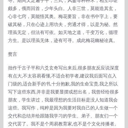
寻。期间又足遍子平，三式，风鉴等种种术，相互印证
颇多，俄而回首，少年头白。人非三世，莫能造其玄，
心非七窍，莫能悟其奥。梅花要旨，非在书中字上，要
破其秘，只在心迹上用功夫，穷通才得，以是为秘。然
理虽无定，但法有可依。如天地之道，千变万化，循理
方生。是以理虽无体，迹有可寻。成此梅花幽秘诠真。
赘言
拙作千古子平和六爻玄奇写出来后,很多朋友反应说深度
有点大,不太容易看懂,不适合初学者,建议我后面写点入
门级的,适合新手的书,十分抱歉,我的生命宝贵,我之所以
写下这些东西,并非是我要显摆或想出名，我曾经给很多
朋友，学生讲过，我最理想的生活目标是没人知道我会
这些。我写作，纯粹是因为我要对我自己的人生做一个
交代和总结并给跟随我学习的学生、弟子、朋友们一个
交代罢了。我不是个周易教育家,也不是个文化传播者。