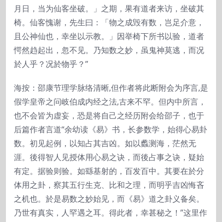
月日，当为仙客坐破。」之期，果有道者来访，坐破其
椅。仙客愧谢，先生曰：「物之成毁有数，岂足介意，
且公神仙也，幸坐以示教。」因举椅下所书以验，道者
愕然趋起出，忽不见。乃知数之妙，虽鬼神莫逃，而况
於人乎？况於物乎？”
海按：邵康节理学脉络清晰,但作者将此断附会为序言,是
假学皇帝之问岐伯成内经之法,古来不罕。但内中所言，
也不会皆为虚妄，恐是将自己之经历附会给邵子，也于
后篇作者言道“余幼读《易》书，长参数学，始得心易卦
数。初见起例，以知占其吉凶。如以蠡测海，茫然无
涯。後得智人见授体用心易之诀，而後占事之诀，疑始
有定。据验则验。如繇基射的，百发百中。其要在於分
体用之卦，察其五行生克、比和之理，而明乎吉凶悔吝
之机也。於是易数之妙始见，而《易》道之卦义备矣。
乃世有真实，人罕遇之耳。得此者，幸甚秘之！”这里作