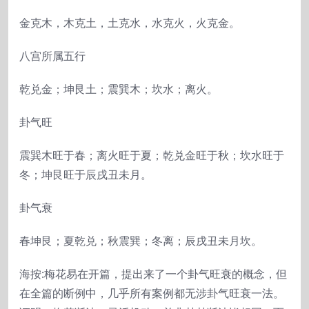
金克木，木克土，土克水，水克火，火克金。
八宫所属五行
乾兑金；坤艮土；震巽木；坎水；离火。
卦气旺
震巽木旺于春；离火旺于夏；乾兑金旺于秋；坎水旺于
冬；坤艮旺于辰戌丑未月。
卦气衰
春坤艮；夏乾兑；秋震巽；冬离；辰戌丑未月坎。
海按:梅花易在开篇，提出来了一个卦气旺衰的概念，但
在全篇的断例中，几乎所有案例都无涉卦气旺衰一法。