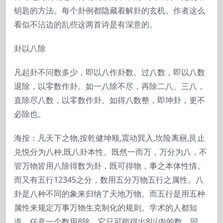
钥匙的方法。每个卦例都隐藏着解卦的玄机。作者这么
看似不沾边的乱些这两首诗是有深意的。
卦以八除
凡起卦不问数多少，即以八作卦数。过八数，即以八数
退除，以零数作卦。如一八除不尽，再除二八、三八，
直除尽八数，以零数作卦。如得八数整，即坤卦，更不
必除也。
海按：凡天下之物,按乾健坤顺,震动巽入,坎险离丽,艮止
兑悦分为八种,既八卦本性。既然一而万，万分为八，不
管万物皆用八除得数为卦，既可得物，事之本体性情。
而又有五行12345之分，数用五分万物五行之属性。八
卦是八种不同的象来归纳了天地万物。而五行是用五种
属性来规定万事万物生克制化的规则。学术的人都知
道，任意一个数用8除，它只可能得出8以内的数。同