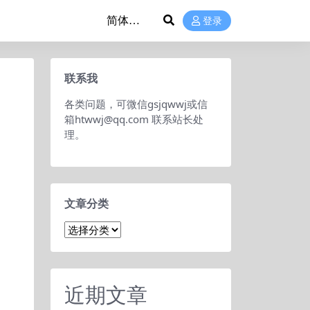
登录
联系我
各类问题，可微信gsjqwwj或信
箱htwwj@qq.com 联系站长处
理。
文章分类
文
章
分
类
近期文章