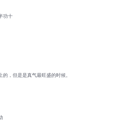
半功十
止的，但是是真气最旺盛的时候。
动