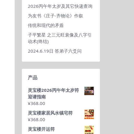
2026丙午年太岁及其它快递查询
为友书《庄子-齐物论》作叙
传统和现代的矛盾
子平繁星 之三元旺衰像及八字引
动术(终结)
2024.6.19日 答弟子六爻问
产品
灵宝楼2026丙午年太岁符
迎请指南
¥
368.00
灵宝楼家居风水镇宅符
¥
368.00
灵宝楼开运符