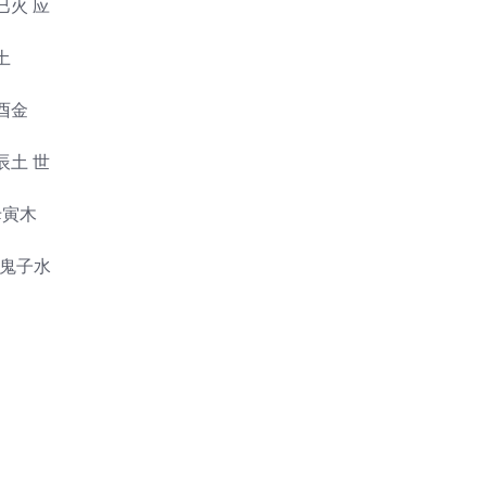
火 应
未土
财酉金
土 世
母寅木
 官鬼子水