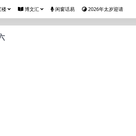
宝楼
博文汇
闲窗话易
2026年太岁迎请
六