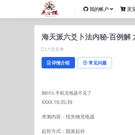
我的帐户
灵
海天派六爻卜法内秘-百例解 
六爻玄奇
详情介绍
常见问题
例055 手机充电器不见了
XXXX 16:35:39
求测内容：找失物充电器
起卦方式：隐派起卦