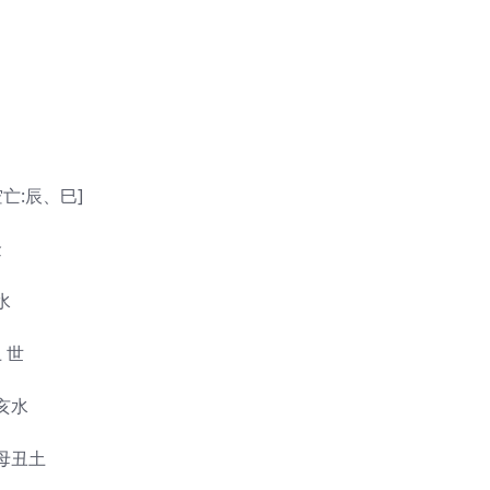
空亡:辰、巳]
金
亥水
 世
孙亥水
 父母丑土