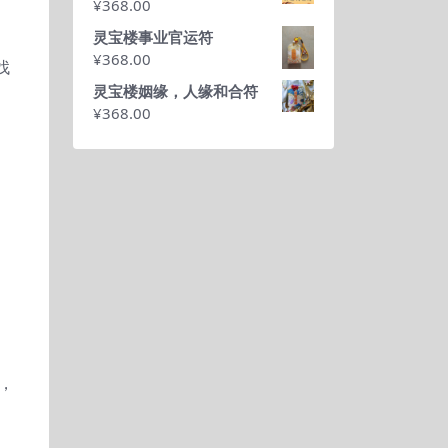
¥
368.00
灵宝楼事业官运符
¥
368.00
找
灵宝楼姻缘，人缘和合符
¥
368.00
，