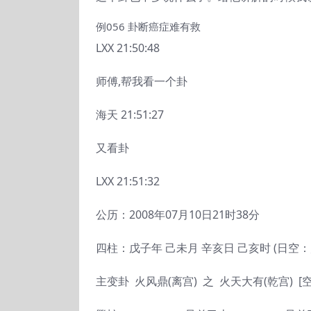
例056 卦断癌症难有救
LXX 21:50:48
师傅,帮我看一个卦
海天 21:51:27
又看卦
LXX 21:51:32
公历：2008年07月10日21时38分
四柱：戊子年 己未月 辛亥日 己亥时 (日空：
主变卦 火风鼎(离宫) 之 火天大有(乾宫) [