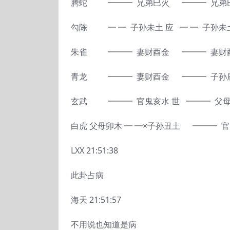
腾蛇 ━━━ 兄弟巳火 ━━━ 兄弟巳
勾陈 ━ ━ 子孙未土 应 ━ ━ 子孙
朱雀 ━━━ 妻财酉金 ━━━ 妻
青龙 ━━━ 妻财酉金 ━━━ 子孙辰
玄武 ━━━ 官鬼亥水 世 ━━━ 父
白虎 父母卯木 ━ ━×子孙丑土 ━━━
LXX 21:51:38
此卦占病
海天 21:51:57
不用说也知道是病