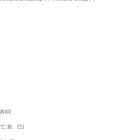
寅卯)
空亡:辰、巳]