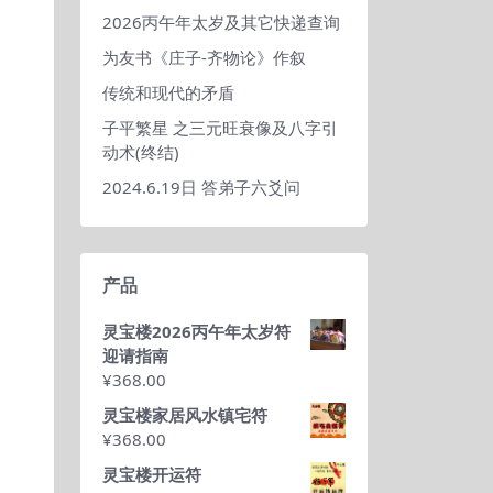
2026丙午年太岁及其它快递查询
为友书《庄子-齐物论》作叙
传统和现代的矛盾
子平繁星 之三元旺衰像及八字引
动术(终结)
2024.6.19日 答弟子六爻问
产品
灵宝楼2026丙午年太岁符
迎请指南
¥
368.00
灵宝楼家居风水镇宅符
¥
368.00
灵宝楼开运符