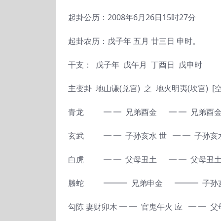
起卦公历：2008年6月26日15时27分
起卦农历：戊子年 五月 廿三日 申时。
干支： 戊子年 戊午月 丁酉日 戊申时
主变卦 地山谦(兑宫) 之 地火明夷(坎宫) [
青龙 ━ ━ 兄弟酉金 ━ ━ 兄弟酉
玄武 ━ ━ 子孙亥水 世 ━ ━ 子孙
白虎 ━ ━ 父母丑土 ━ ━ 父母丑土
螣蛇 ━━━ 兄弟申金 ━━━ 子
勾陈 妻财卯木 ━ ━ 官鬼午火 应 ━ ━