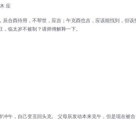
木 应
，辰合酉待用，不帮世，应吉；午克酉也吉，应该能找到，但该
旺，临太岁不被制？请师傅解释一下。
岁冲午，自己变丑回头克。 父母辰发动本来克午，但是现在被合