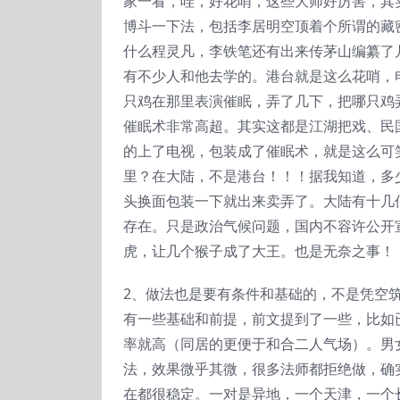
家一看，哇，好花哨，这些大师好厉害，其
博斗一下法，包括李居明空顶着个所谓的藏
什么程灵凡，李铁笔还有出来传茅山编纂了
有不少人和他去学的。港台就是这么花哨，
只鸡在那里表演催眠，弄了几下，把哪只鸡
催眠术非常高超。其实这都是江湖把戏、民
的上了电视，包装成了催眠术，就是这么可
里？在大陆，不是港台！！！据我知道，多
头换面包装一下就出来卖弄了。大陆有十几
存在。只是政治气候问题，国内不容许公开
虎，让几个猴子成了大王。也是无奈之事！
2、做法也是要有条件和基础的，不是凭空
有一些基础和前提，前文提到了一些，比如
率就高（同居的更便于和合二人气场）。男
法，效果微乎其微，很多法师都拒绝做，确
在都很稳定。一对是异地，一个天津，一个