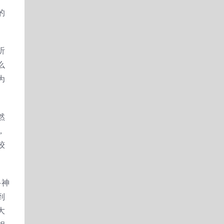
的
听
么
为
然
，
较
多神
到
大