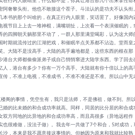
实在行内人眼睛里，什么都不是，你真让港台那几个出来拿性命
密阿奢黎头衔。他也不敢接这个茬子。斗法认的是功夫不认头衔
几本书的那个叫啥的，在真正行内人眼里，笑话罢了。好像国内
电视节目上上去一堆神棍，满嘴胡扯，上次看一个表演催眠的，
弄的四脚朝天躺那里不动了，一群人那里满堂喝彩，认为这大师
国时期就流传过的江湖把戏，和催眠半点关系都不沾边。堂而皇
笑。大陆不是没高手，大陆的高手遍地都是，这些东西的根在那
少港台大师都偷偷派弟子或自己悄悄窜进大陆学东西。学了回去
亿人，港台有多少？你有一万个高手。大陆就有你十倍以上的高
宣传，不准上电视，不准成书，不准不准还是不准。所以山中无
筑楼阁的事情，凭空生有，我只是法师，不是佛祖，做不到。所
已婚的比未婚的和合成功率就高。同样，同居的比分居的和合成
女双方同地的比异地的和合成功率高，而且高很多（异地远程作
实也很难做，没法子做）。我去年一共做了7个和合，5对成功，
长沙，本来是我不愿意接这事情的。但她因为原来和我就比较熟