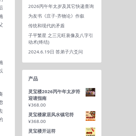
2026丙午年太岁及其它快递查询
后
施
为友书《庄子-齐物论》作叙
父
传统和现代的矛盾
子平繁星 之三元旺衰像及八字引
动术(终结)
2024.6.19日 答弟子六爻问
施
以
产品
灵宝楼2026丙午年太岁符
奏
迎请指南
虑
¥
368.00
去
灵宝楼家居风水镇宅符
的
¥
368.00
灵宝楼开运符