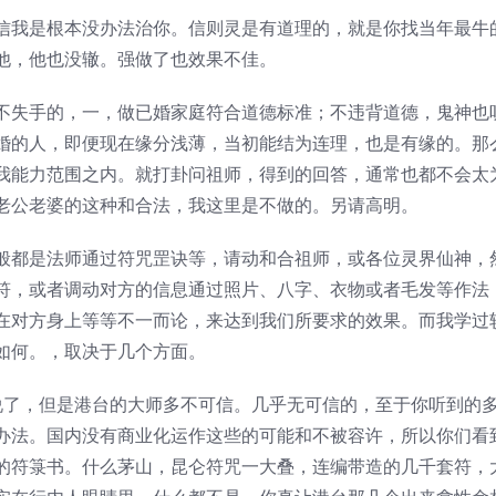
信我是根本没办法治你。信则灵是有道理的，就是你找当年最牛
他，他也没辙。强做了也效果不佳。
不失手的，一，做已婚家庭符合道德标准；不违背道德，鬼神也
婚的人，即便现在缘分浅薄，当初能结为连理，也是有缘的。那
我能力范围之内。就打卦问祖师，得到的回答，通常也都不会太
老公老婆的这种和合法，我这里是不做的。另请高明。
般都是法师通过符咒罡诀等，请动和合祖师，或各位灵界仙神，
符，或者调动对方的信息通过照片、八字、衣物或者毛发等作法
在对方身上等等不一而论，来达到我们所要求的效果。而我学过
如何。，取决于几个方面。
说了，但是港台的大师多不可信。几乎无可信的，至于你听到的
办法。国内没有商业化运作这些的可能和不被容许，所以你们看
的符箓书。什么茅山，昆仑符咒一大叠，连编带造的几千套符，