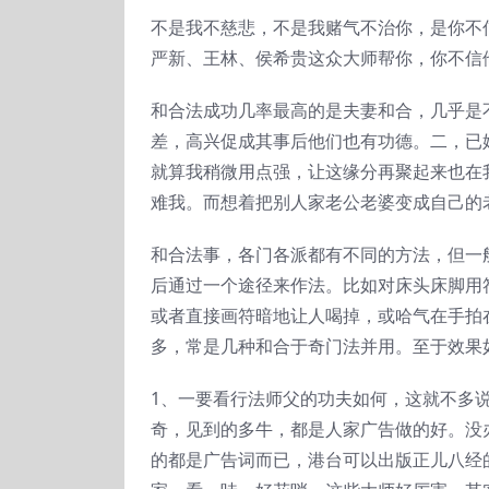
不是我不慈悲，不是我赌气不治你，是你不
严新、王林、侯希贵这众大师帮你，你不信
和合法成功几率最高的是夫妻和合，几乎是
差，高兴促成其事后他们也有功德。二，已
就算我稍微用点强，让这缘分再聚起来也在
难我。而想着把别人家老公老婆变成自己的
和合法事，各门各派都有不同的方法，但一
后通过一个途径来作法。比如对床头床脚用
或者直接画符暗地让人喝掉，或哈气在手拍
多，常是几种和合于奇门法并用。至于效果
1、一要看行法师父的功夫如何，这就不多
奇，见到的多牛，都是人家广告做的好。没
的都是广告词而已，港台可以出版正儿八经