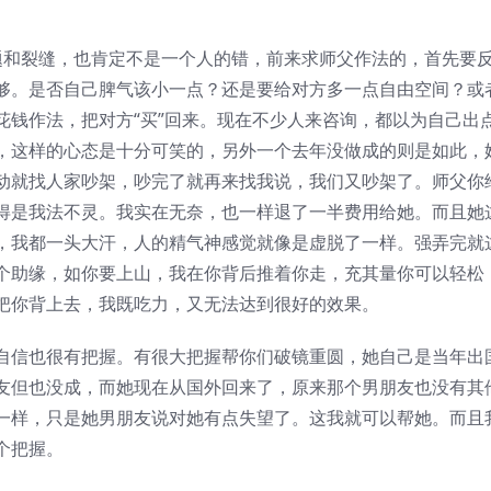
。
题和裂缝，也肯定不是一个人的错，前来求师父作法的，首先要
够。是否自己脾气该小一点？还是要给对方多一点自由空间？或
花钱作法，把对方“买”回来。现在不少人来咨询，都以为自己出
，这样的心态是十分可笑的，另外一个去年没做成的则是如此，
动就找人家吵架，吵完了就再来找我说，我们又吵架了。师父你
得是我法不灵。我实在无奈，也一样退了一半费用给她。而且她
，我都一头大汗，人的精气神感觉就像是虚脱了一样。强弄完就
个助缘，如你要上山，我在你背后推着你走，充其量你可以轻松
把你背上去，我既吃力，又无法达到很好的效果。
自信也很有把握。有很大把握帮你们破镜重圆，她自己是当年出
友但也没成，而她现在从国外回来了，原来那个男朋友也没有其
一样，只是她男朋友说对她有点失望了。这我就可以帮她。而且
个把握。