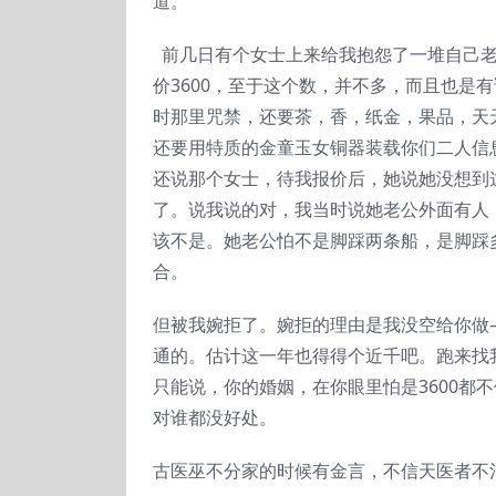
道。
前几日有个女士上来给我抱怨了一堆自己老
价3600，至于这个数，并不多，而且也是
时那里咒禁，还要茶，香，纸金，果品，天
还要用特质的金童玉女铜器装载你们二人信
还说那个女士，待我报价后，她说她没想到
了。说我说的对，我当时说她老公外面有人
该不是。她老公怕不是脚踩两条船，是脚踩
合。
但被我婉拒了。婉拒的理由是我没空给你做
通的。估计这一年也得得个近千吧。跑来找我
只能说，你的婚姻，在你眼里怕是3600都
对谁都没好处。
古医巫不分家的时候有金言，不信天医者不