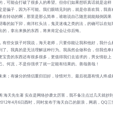
的，可能会打破了很多人的希望。但你们如果想听真话就是这样
定是骗子，因为不可能。我们眼睛见到的，就是你喜欢我，我喜
果在转动的啊，那里是那么简单，谁敢说自己随意就能颠倒因果
阴毒的如下卯，南洋杠头法，鬼灵迷魂之类的法，的确可以在短
出的，拿出来换的东西，将来肯定会让你后悔。
，有些女孩子对我说，海天老师，只要你能让我和他好，我什么
到了。我真的是无法理解这种行为。我虽然会做和合，但我也奉
更宝贵的东西还有很多很多，更值得我们去追求的，男女情欲上
己。何况，不是你强求了就一定能有结果的。善哉善哉！
未来；有缘分的情侣重归旧好，珍惜对方。最后祝愿有情人终成
阁 海天先生著 实在是网络抄袭太厉害，我不备注点过几天就抄
012年4月6日酉时，同时发布于海天自己的新浪，网易，QQ三