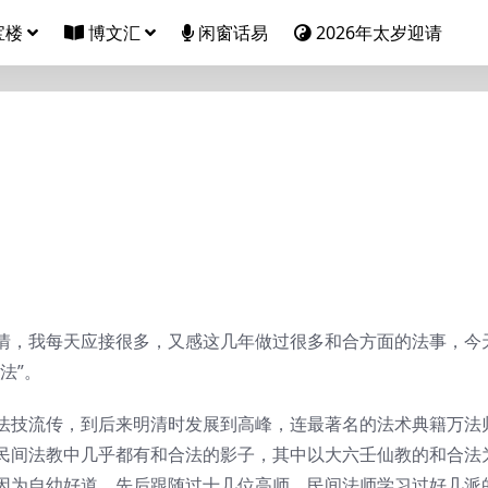
宝楼
博文汇
闲窗话易
2026年太岁迎请
情，我每天应接很多，又感这几年做过很多和合方面的法事，今
法”。
法技流传，到后来明清时发展到高峰，连最著名的法术典籍万法
民间法教中几乎都有和合法的影子，其中以大六壬仙教的和合法
因为自幼好道，先后跟随过十几位高师，民间法师学习过好几派