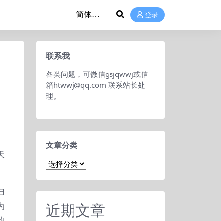
登录
联系我
各类问题，可微信gsjqwwj或信
箱htwwj@qq.com 联系站长处
理。
文章分类
天
文
章
分
归
类
近期文章
为
的