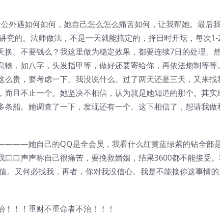
公外遇如何如何，她自己怎么怎么痛苦如何，让我帮她。最后
有讲究的。法师做法，不是一天就能搞定的，择日时开坛，每次1-
天换。不要钱么？我这里做为稳定效果，都要连续7日的处理。
息物，如八字，头发指甲等，做好还要寄给你，再依法炮制等等
这么贵，要考虑一下。我没说什么。过了两天还是三天，又来找
，而且不止一个。她坚决不相信，认为就是她知道的那个。其实
多条船。她调查了一下，发现还有一个。这下相信了，想请我做
————她自己的QQ是全会员，我看什么红黄蓝绿紫的钻全部
口口声声称自己很痛苦，要挽救婚姻，结果3600都不能接受。
不值。又何必找我，再者，你对我没信心。我是不能接你这事情的
治！！！重财不重命者不治！！！