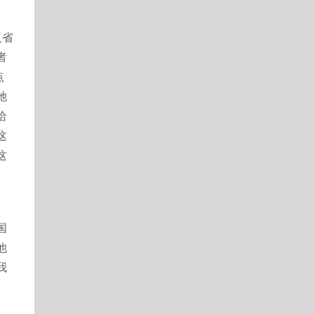
反省
者
点
她
给
这
这
国
他
我