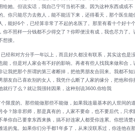
用给她。但说实话，我自己宁可当初不接。因为这种东西成或不
的。你只能尽力去救人，能不能活下来，还得看天，那个医生能
人，能好6个，已经算非常了不起的名医了。那里有看十个好十
，你不照样一分钱都不少得交了？你即便没有成，我也尽力了。
不想接。
，已经和对方分手一年以上，而且好久都没有联系，其实这也是
也能，但是对人家会有不好的影响。再者有些人找我来做和合，
非让我把那个所谓的第三者断掉，把他男朋友合回来。我都不知
男朋友自己喜欢别的女人，我凭什么断了人家的缘分，把他和你
就行了么？就让我强转因果，这种别说3600.你给我
有个限度的。那些能做那些不能做，如果我连最基本的人世间的
号令？除非邪师，那是真有的，人家不要命，也不要后代，只求
不单你自己要拿东西来换，搞不好连家人都受你连累。你想清楚
难送的鬼。如果你们分手都1年多了，从来没联系过，你连他在