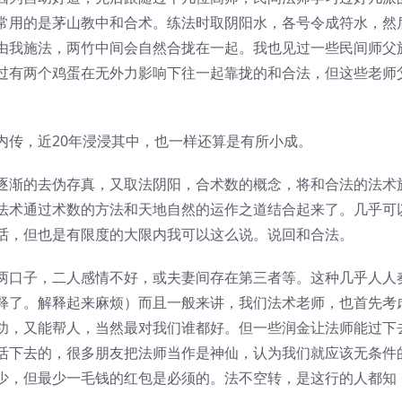
常用的是茅山教中和合术。练法时取阴阳水，各号令成符水，然
由我施法，两竹中间会自然合拢在一起。我也见过一些民间师父
过有两个鸡蛋在无外力影响下往一起靠拢的和合法，但这些老师
内传，近20年浸浸其中，也一样还算是有所小成。
逐渐的去伪存真，又取法阴阳，合术数的概念，将和合法的法术
法术通过术数的方法和天地自然的运作之道结合起来了。几乎可
话，但也是有限度的大限内我可以这么说。说回和合法。
两口子，二人感情不好，或夫妻间存在第三者等。这种几乎人人
释了。解释起来麻烦）而且一般来讲，我们法术老师，也首先考
功，又能帮人，当然最对我们谁都好。但一些润金让法师能过下
活下去的，很多朋友把法师当作是神仙，认为我们就应该无条件
少，但最少一毛钱的红包是必须的。法不空转，是这行的人都知