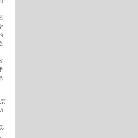
相
。
还
拿
的
之
改
手
老
以要
功
现
，