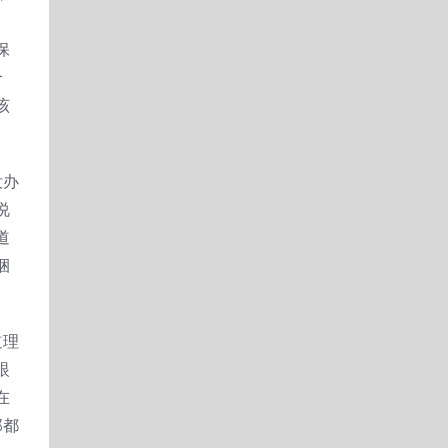
保
个
该
没办
说
道
捆
道理
眼
在
那都