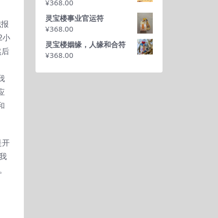
¥
368.00
灵宝楼事业官运符
我报
¥
368.00
2小
灵宝楼姻缘，人缘和合符
然后
¥
368.00
。
我
应
和
是开
我
。