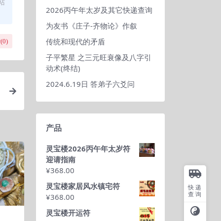
站
2026丙午年太岁及其它快递查询
为友书《庄子-齐物论》作叙
传统和现代的矛盾
(
0
)
子平繁星 之三元旺衰像及八字引
动术(终结)
2024.6.19日 答弟子六爻问
产品
灵宝楼2026丙午年太岁符
迎请指南
¥
368.00
灵宝楼家居风水镇宅符
快递
查询
¥
368.00
灵宝楼开运符