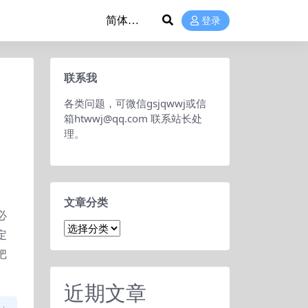
登录
联系我
各类问题，可微信gsjqwwj或信
箱htwwj@qq.com 联系站长处
理。
文章分类
必
文
定
章
把
分
类
近期文章