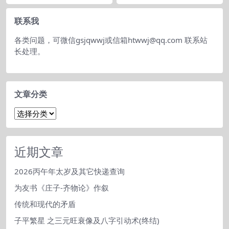
2 因为今天好几个朋友问我要这个
会问：为什么会存在符这种东西，
讲...
其实这个问题就和为...
联系我
各类问题，可微信gsjqwwj或信箱htwwj@qq.com 联系站
长处理。
文章分类
文
章
分
类
近期文章
2026丙午年太岁及其它快递查询
为友书《庄子-齐物论》作叙
传统和现代的矛盾
子平繁星 之三元旺衰像及八字引动术(终结)