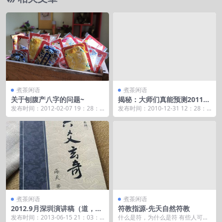
煮茶闲语
煮茶闲语
关于刨腹产八字的问题~
揭秘：大师们真能预测2011年
十二生肖（星座）运
发布时间：2012-02-07 19：28：1
发布时间：2010-12-31 12：28：4
4 有人问，剖腹产的八字能算准
1 我其实不喜欢写这写那，作为这
么？...
圈...
煮茶闲语
煮茶闲语
2012.9月深圳演讲稿（道，
符教指源-先天自然符教
易，玄学漫谈）
发布时间：2013-06-15 21：03：2
什么是符，为什么是符 有些人可能