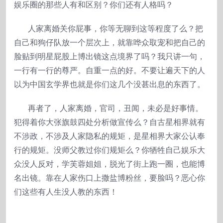
娱乐圈的那些人有和区别？你们还有人格吗？
人家离婚关你屁事，你等无聊到这等程度了么？把
自己和狗仔队放一个层次上，就靠哗众取宠和把自己的
脸贴到明星屁股上博出镜这点境界了吗？我只讲一句，
一行有一行的尊严。自重一点的好。不要让遍天下的人
以为中国玄学界也就是你们这几个没甚出息的东西了。
再者了，人家离婚，官司，丑闻，未必是好事情。
犯得着你大张旗鼓四处分析做宣传么？自古星相界就有
不涉政，不涉及人家隐私的规矩，是星相界大家公认奉
行的规矩。没师父教过你们规矩么？你牺牲自己娱乐大
众没人反对，学芙蓉姐姐，脱光了街上跑一圈，也能博
名出镜。靠在人家伤口上撒盐博粉丝，要脸吗？恶心你
们这些有人生没人教的东西！