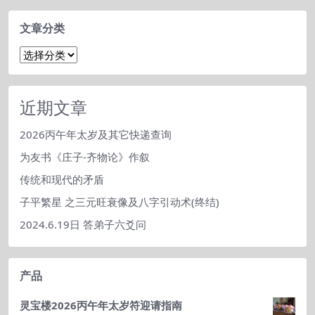
文章分类
文
章
分
类
近期文章
2026丙午年太岁及其它快递查询
为友书《庄子-齐物论》作叙
传统和现代的矛盾
子平繁星 之三元旺衰像及八字引动术(终结)
2024.6.19日 答弟子六爻问
产品
灵宝楼2026丙午年太岁符迎请指南