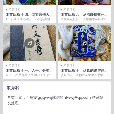
闲窗话易
闲窗话易
闲窗话易 十四、勿妄言他人福
闲窗话易 八、从洁静精微开始
祸、风水，勿变成一个妖人
说
1、职业道德必须有，不要妄言他人
本期要点提要： 洁静精微与贼 拯救
祸福和风水吉凶。 2、妖言惑众者
世界和学易者明 失传的连山归藏没
非神乃妖 3、天...
有失传 流行的...
闲窗话易
闲窗话易
闲窗话易 十一、入手、分类、
闲窗话易 十、认真的讲讲你应
老师的作用
该从那里入手学易
第十一讲 从那里入手学习子平 古典
认真的讲一讲你应从那里入手学易
命法、道内子平和江湖派的不同。
和怎么学习！ ...
八字大致的分类...
联系我
各类问题，可微信gsjqwwj或信箱htwwj@qq.com 联系站
长处理。