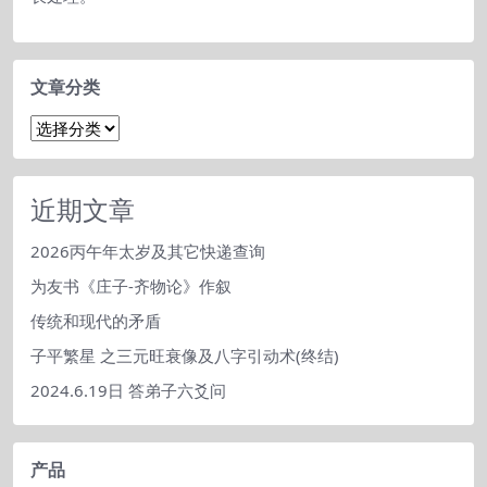
文章分类
文
章
分
类
近期文章
2026丙午年太岁及其它快递查询
为友书《庄子-齐物论》作叙
传统和现代的矛盾
子平繁星 之三元旺衰像及八字引动术(终结)
2024.6.19日 答弟子六爻问
产品