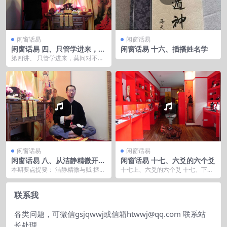
闲窗话易
闲窗话易
闲窗话易 四、只管学进来，莫
闲窗话易 十六、插播姓名学
问对不对
第四讲、 只管学进来，莫问对不对
易无绝对的对错 大智若愚 错的也许
是更好的 不...
闲窗话易
闲窗话易
闲窗话易 八、从洁静精微开始
闲窗话易 十七、六爻的六个爻
说
本期要点提要： 洁静精微与贼 拯救
十七上、六爻的六个爻 十七、下插
世界和学易者明 失传的连山归藏没
播一讲（论打坐）
有失传 流行的...
联系我
各类问题，可微信gsjqwwj或信箱htwwj@qq.com 联系站
长处理。