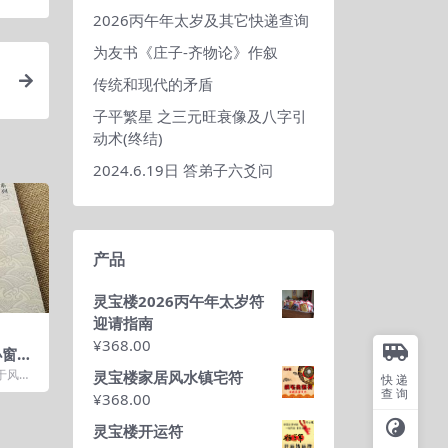
2026丙午年太岁及其它快递查询
为友书《庄子-齐物论》作叙
传统和现代的矛盾
子平繁星 之三元旺衰像及八字引
动术(终结)
2024.6.19日 答弟子六爻问
产品
灵宝楼2026丙午年太岁符
迎请指南
¥
368.00
小窗读
于风
灵宝楼家居风水镇宅符
快递
一个杂
查询
¥
368.00
...
灵宝楼开运符