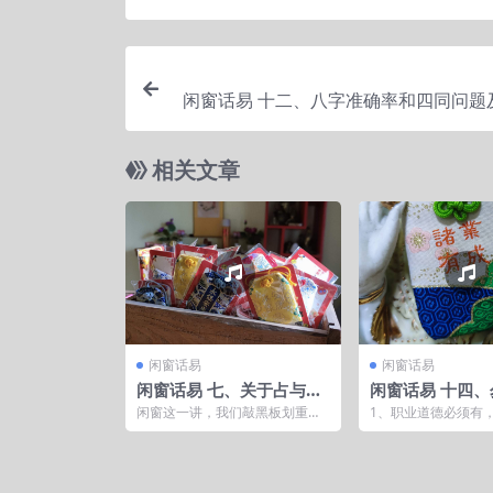
闲窗话易 十二、八字准确率和四同问题
相关文章
闲窗话易
闲窗话易
闲窗话易 七、关于占与
闲窗话易 十四
卜、关于命与卜、关于五
人福祸、风水，
闲窗这一讲，我们敲黑板划重点
1、职业道德必须有
术、关于道德
个妖人
如下： 周易算命 占和卜的不同
人祸福和风水吉凶。 
命法和卜法的不同 命...
众者非神乃妖 3、天..