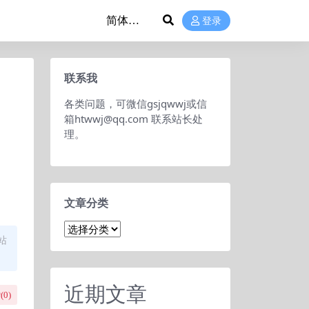
登录
联系我
各类问题，可微信gsjqwwj或信
箱htwwj@qq.com 联系站长处
理。
文章分类
文
站
章
分
类
近期文章
(
0
)