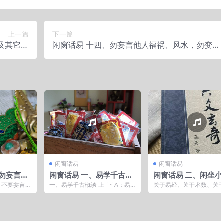
上一篇
下一篇
及其它闲
闲窗话易 十四、勿妄言他人福祸、风水，勿变成
话
一个妖人
闲窗话易
闲窗话易
、勿妄言他
闲窗话易 一、易学千古概
闲窗话易 二、闲坐
勿变成一
谈 语音节目
周易，不知春去几多
，不要妄言他
一、易学千古概谈 上 下 A：易
关于易经、关于术数、关
2、妖言惑
的历史 B：易的地位 C：易更三
水，关于此类周边一切的
.
圣 D：易的影...
谈节目，只是杂谈家常，轻松