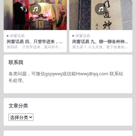
闲窗话易
闲窗话易
闲窗话易 四、只管学进来，莫
闲窗话易 九、聊一聊各种神煞
问对不对
和风水用品的功用
第四讲、 只管学进来，莫问对不对
第九讲 1. 小儿关煞、童子命兼命理
易无绝对的对错 大智若愚 错的也许
神煞 2. 风水上的煞 3. 五帝钱和七星
是更好的 不...
剑...
联系我
各类问题，可微信gsjqwwj或信箱htwwj@qq.com 联系站
长处理。
文章分类
文
章
分