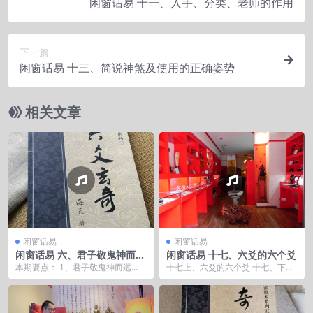
闲窗话易 十一、入手、分类、老师的作用
下一篇
闲窗话易 十三、简说神煞及使用的正确姿势
相关文章
闲窗话易
闲窗话易
闲窗话易 六、君子敬鬼神而远
闲窗话易 十七、六爻的六个爻
之、子不语怪力乱神
本期要点： 1、君子敬鬼神而远
十七上、六爻的六个爻 十七、下插
之、子不语怪力乱神 2、鬼神和人
播一讲（论打坐）
没什么高低之别，只...