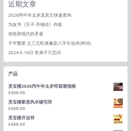
类
近期文章
2026丙午年太岁及其它快递查询
为友书《庄子-齐物论》作叙
传统和现代的矛盾
子平繁星 之三元旺衰像及八字引动术(终结)
2024.6.19日 答弟子六爻问
产品
灵宝楼2026丙午年太岁符迎请指南
¥
368.00
灵宝楼家居风水镇宅符
¥
368.00
灵宝楼开运符
¥
368.00