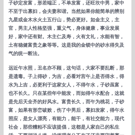
子砂定发富，形若端正，不单发富，还旺坎中男，家中
不至于出寡妇，会夫妻和谐。当然如果你能简单的辨别
九星或金木水火土五行山，势必更好。如金主义，主
官，男主人性格坚强，重义气，身体健康，事业发展
好，家中还有财。木主仁及寿，火有文礼，水能有智，
土有稳健富贵之象等等。这是我的金锁中的砂水得失及
气的统一断法。
远近午水照，丑名亦不顾，这句话，大家不要乱断，那
是遗毒。子上得砂，为吉，必看对宫午上是否得水，得
水为上吉，必更利于这家女人，不得午水，子砂虽富，
也不长久。只在某些年中能发，而如得午水配合，这就
是先后天全齐的好风水。富贵长久，而午为桃花，子砂
富，如果有形峦破败，伤了中男后，寡妇发家，得午水
照应，是女人漂亮，有能力，能干，有社交能力，现代
社会，那些糟粕不应该提倡，这都是人家自己的私生