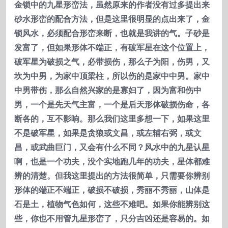
金锁中的九星形峦法，虽然原来的作者没有过多提出来
砂水形峦的配合方法，但是这里很明显的点出来了，金
锁风水，必须配合形峦来断，也就是我讲的气。子砂是
发富了，但如果形体不端正，有破军星在这个位置上，
破军星为破损之气，必带损伤，那么子为阳，伤男，又
坎为中男，为家中顶梁柱，所以伤的是家中中男。家中
中男带伤，那么自然兴家的是寡妇了，因为富和伤中
男，一个是先天气主富，一个是后天形体破损伤命，各
断各的，互不影响。那么我们这里多想一下，如果这里
不是破军星，如果是贪狼或文昌，或左辅右弼，或文
昌，或武曲巨门，又会有什么不同？风水中的九星认星
啊，也是一个功夫，没个实地跑几年的功夫，星体都难
辨的清楚。但我这里提出的方法很简单，只需要你辨别
形体的端正不端正，破损不破损，秀丽不秀丽，山体是
石是土，植物气色如何，这些不难吧。如果你能辨别这
些，你也不用管九星形峦了，只分吉凶还是容易的。如