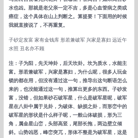
水也凶。那就是老父亲一定不吉，多是心血管病之类或
癌症，这个具体在山上判断之。算提要！下面用的时候
我就直接说了，不再重复。
子砂定发富 家有金钱库 形若兼破军 兴家是寡妇 远近午
水照 丑名亦不顾
注：子为阳，先天坤卦，后天坎卦。坎为质水，水能主
富。形若兼破军，兴家是寡妇，为什么呢，很多人玩金
锁的都在用，但没有通过这一句，推导出这句断语怎么
来的，也没能通过这一句，推算出更多的东西。子砂发
富，没错，但如果砂石破军星，什么是破军星呢，破军
星在八卦中属于兑卦，为破体、缺损之卦，而形峦中的
破军星的形状是什么样子呢，一般山体破损，形为三
角，属金星山峦，头部高竖，尾部长拖，两边壁立倾
斜。山势凶恶，峰峦突兀，形体不整是为破军星，这是