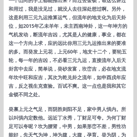
一个山向的字上都能推出来？而过去金锁，谁这么讲过
和用过，我是没见过，就没人去往深处想过啊。另外，
这是利用三元九运推算运气，但流年的地支化为后天卦
位，如2015
年乙未羊年，未主西南坤卦，这一年坤方的
气机发动，断流年吉凶，尤其是人的健康，事业，都在
这一个方向上求，应的远比你用三元九运推出来的要准
的多。而癸发上元花，上元60
年，地支十二个，要轮五
轮，每一年的吉凶，不必看三元九运，直接流年入后天
卦宫中去应，简单说，癸砂发富，坎峦吉，必在地支流
年坎中旺和应吉，其次为乾兑卦之流年，如申酉戌年应
吉，反之视生克查验。百试不爽。这一点也是我和其它
金锁不同之处。
癸禀上元之气足，而阴胜则阳不足，家中男人惧内。所
以叫惧内定数他。远近丁水秀，丁财足可夸。为何丁财
足可以夸呢？坎为腰肾，中男，如果形峦不差，男性功
能好，先天气为坤，坤为腹，大腹，孕育。癸为阴，为