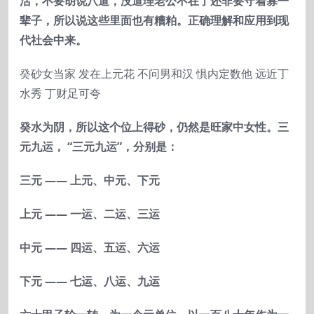
活，不要胡说八道，没道理老公不在了还非要守着寡一
辈子，所以说这些里面也有糟粕。正确理解和应用到现
代社会中来。
癸砂女当家 发在上元花 不问男和汉 惧内定数他 远近丁
水秀 丁财足可夸
癸水为阴，所以这个位上得砂，仍然是旺家中女性。三
元九运，
“三元九运”，分别是：
三元
——
上元、中元、下元
上元
——
一运、二运、三运
中元
——
四运、五运、六运
下元
——
七运、八运、九运