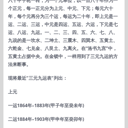
六十甲子轮一转，为一个元单位，以一百八十年作为一
个正元，每一正元分为上元、中元、下元；每元六十
年，每个元再分为三个运，每运为二十年，即上元是一
运、二运、三运，中元是四运、五运、六运，下元是七
运、八运、九运。一、二、三、四、五、六、七、八、
九说的是一坎水、二坤土、三震木、四巽木、五黄土、
六乾金、七兑金、八艮土、九离火。在“洛书九宫”中，
五黄土占据中央。在金锁中，一样用到了三元九运的方
法来断事。
现将最近"
三元九运表"
列出：
上元
一运1864
年–1883
年(
甲子年至癸未年)
二运1884
年–1903
年(
甲申年至癸卯年)