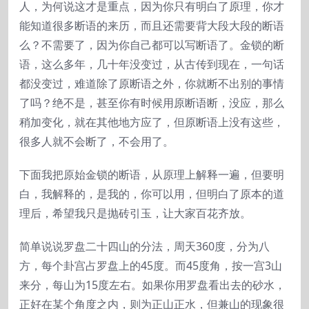
人，为何说这才是重点，因为你只有明白了原理，你才
能知道很多断语的来历，而且还需要背大段大段的断语
么？不需要了，因为你自己都可以写断语了。金锁的断
语，这么多年，几十年没变过，从古传到现在，一句话
都没变过，难道除了原断语之外，你就断不出别的事情
了吗？绝不是，甚至你有时候用原断语断，没应，那么
稍加变化，就在其他地方应了，但原断语上没有这些，
很多人就不会断了，不会用了。
下面我把原始金锁的断语，从原理上解释一遍，但要明
白，我解释的，是我的，你可以用，但明白了原本的道
理后，希望我只是抛砖引玉，让大家百花齐放。
简单说说罗盘二十四山的分法，周天360度，分为八
方，每个卦宫占罗盘上的45度。而45度角，按一宫3山
来分，每山为15度左右。如果你用罗盘看出去的砂水，
正好在某个角度之内，则为正山正水，但兼山的现象很