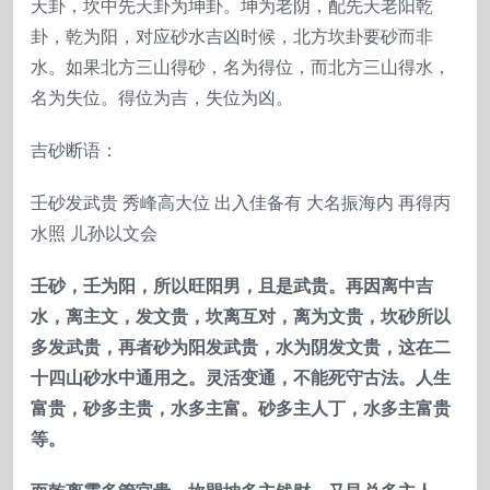
天卦，坎中先天卦为坤卦。坤为老阴，配先天老阳乾
卦，乾为阳，对应砂水吉凶时候，北方坎卦要砂而非
水。如果北方三山得砂，名为得位，而北方三山得水，
名为失位。得位为吉，失位为凶。
吉砂断语：
壬砂发武贵 秀峰高大位 出入佳备有 大名振海内 再得丙
水照 儿孙以文会
壬砂，壬为阳，所以旺阳男，且是武贵。再因离中吉
水，离主文，发文贵，坎离互对，离为文贵，坎砂所以
多发武贵，再者砂为阳发武贵，水为阴发文贵，这在二
十四山砂水中通用之。灵活变通，不能死守古法。人生
富贵，砂多主贵，水多主富。砂多主人丁，水多主富贵
等。