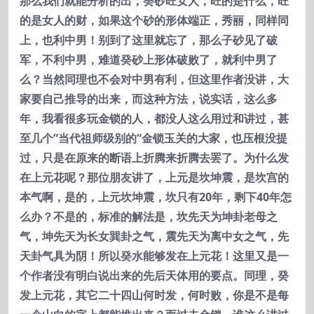
那么我们就能分析的出，癸砂旺女人，旺的是什么，旺
的是女人的财，如果这个砂的形体端正，秀丽，同样同
上，也利中男！别到了这里就忘了，那么子砂见了破
军，不利中男，难道癸砂上形体破败了，就利中男了
么？当然同理也不会对中男有利，但这里作者没讲，大
家要自己推导的出来，而这种方法，说实话，这么多
年，我看很多玩金锁的人，都没人这么用过和讲过，甚
至几个”
当代祖师级别的“
金锁玉关的大家，也压根没提
过，只是在原来的断语上折腾来折腾去罢了。为什么发
在上元花呢？那位朋友讲了，上元是坎坤震，是坎宫的
本气啊，是的，上元坎坤震，坎只有20
年，剩下40
年怎
么办？不是的，标准的解法是，坎先天为坤卦老母之
气，坤先天为长女巽卦之气，震先天为离中女之气，先
天卦气具为阴！所以癸水能够发在上元花！这里又是一
个作者没有明白说出来的先后天体用的要点。同理，癸
发上元花，其它二十四山何时发，何时败，你是不是每