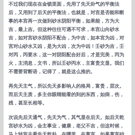
不过我们现在在金锁里面，先用了先天卦气的平衡法
后，又用到了后天的平衡法，也就是，对宫是否能和断
事的本宫再一次做到砂水阴阳平衡，如果能，方为大
吉，最上吉。但这种往往可遇不可求，本宫山向砂水
吉，如对宫砂水阴阳不配合，为中吉，如本宫为凶，对
宫对山砂水又凶，是为大凶，次为中凶！壬砂为吉，壬
对丙，丙要水，这一对阴阳配合好后，才是完美，丙为
火，主消息，文书，所以壬砂丙水，主富贵文显。我们
不需要背断语，记得了，就是这么推的。
再先天主气，所以先天多影响人的格局，富贵，层次。
而后天主质，多主你眼睛能看的到的东西，如病，伤，
残，甚至长相等。
次说先后天通气，先天为气，其气显在后天。如后天乾
宫砂水为凶，会主事业，健康，老父不吉，但这时候，
马上转宫去看先天乾卦，在哪里，在离宫，如果离宫砂