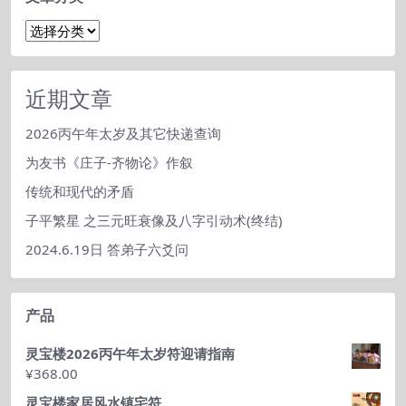
文
章
分
类
近期文章
2026丙午年太岁及其它快递查询
为友书《庄子-齐物论》作叙
传统和现代的矛盾
子平繁星 之三元旺衰像及八字引动术(终结)
2024.6.19日 答弟子六爻问
产品
灵宝楼2026丙午年太岁符迎请指南
¥
368.00
灵宝楼家居风水镇宅符