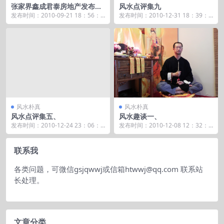
张家界鑫成君泰房地产发布会
风水点评集九
演讲！
发布时间：2010-09-21 18：56：5
发布时间：2010-12-31 18：39：4
1 商业讲座，转载请注...
5 前几天请海天大师看了下我家的
风...
风水朴真
风水朴真
风水点评集五、
风水趣谈一、
发布时间：2010-12-24 23：06：4
发布时间：2010-12-08 12：32：1
0 大师，您好！我家刚购去一房
5 为人相楼盘，有上海同行，见楼
屋，...
盘...
联系我
各类问题，可微信gsjqwwj或信箱htwwj@qq.com 联系站
长处理。
文章分类