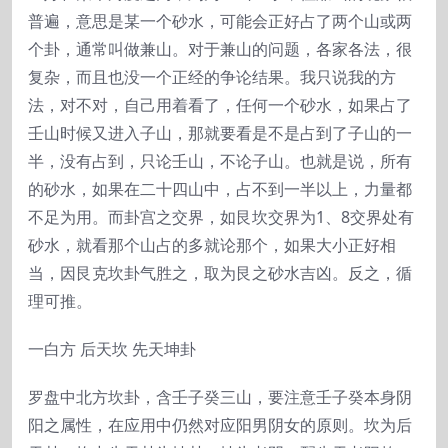
普遍，意思是某一个砂水，可能会正好占了两个山或两
个卦，通常叫做兼山。对于兼山的问题，各家各法，很
复杂，而且也没一个正经的争论结果。我只说我的方
法，对不对，自己用着看了，任何一个砂水，如果占了
壬山时候又进入子山，那就要看是不是占到了子山的一
半，没有占到，只论壬山，不论子山。也就是说，所有
的砂水，如果在二十四山中，占不到一半以上，力量都
不足为用。而卦宫之交界，如艮坎交界为1、8交界处有
砂水，就看那个山占的多就论那个，如果大小正好相
当，因艮克坎卦气胜之，取为艮之砂水吉凶。反之，循
理可推。
一白方 后天坎 先天坤卦
罗盘中北方坎卦，含壬子癸三山，要注意壬子癸本身阴
阳之属性，在应用中仍然对应阳男阴女的原则。坎为后