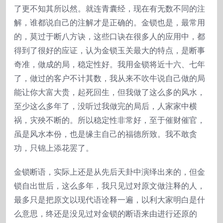
了更不知其所以然。就连青囊经，现在有无数不同的注
解，谁都说自己的注解才是正确的。金锁也是，最常用
的，莫过于断八方诀，这些口诀在很多人的应用中，都
得到了很好的应证，认为金锁玉关最大的特点，是断事
奇准，做成的局，稳定性好。我用金锁将近十六、七年
了，做过的客户不计其数，我从来不吹牛说自己做的局
能让你大富大贵，起死回生，但我做了这么多的风水，
至少这么多年了，没听过我做完的局后，人家家中横
祸，灾殃不断的。所以稳定性非常好，至于催财催官，
虽是风水本份，也是缘主自己的福德所致。我不敢贪
功，只锦上添花罢了。
金锁断语，实际上还是从先后天卦中演绎出来的，但金
锁自出世后，这么多年，我只见过对原文做注释的人，
最多只是把原文以现代语诠释一遍，以利大家明白是什
么意思，终还是没见过对金锁的断语来由进行还原的