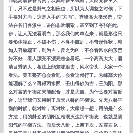
而乾离震多管官贵，坎巽坤多主钱财，又艮兑多主人
丁，只不过是卦气之相应也，所以为人调整之时候，下
手要对方向，这是入手的“方向”。秀峰高大指形峦，峦
法在各门各派中，讲的非常细致，甚至到了夸张的地
步，让人无法看明白，那么我们简单点来，就是形峦只
要形体端正，不破不伤，不臭不脏乱，不奇形怪状，就
如人容貌端正，则为吉，反之为凶，不会看风水的形峦
好不好，看人漂亮不漂亮总会看吧，一个高高大大，眉
清目秀的人，相法上能差哪里去，风水峦头，大家一个
看法。美丑整齐总会看吧，会看这就行了。秀峰高大位
能理解了么？再得丙水照，壬山得砂为吉，壬为阳。那
么对宫的平衡如果能配合，才是大吉。为什么要对宫配
合，这里我们又用到了后天八卦的平衡论。先天八卦平
衡的时候，乾对坤，离对坎，大家想一想，用的是什么
方法，用的卦爻的阴阳互相泯灭达到平衡态，也就是阴
阳气的平衡方法。而后天八卦，上离下坎，左震右兑，