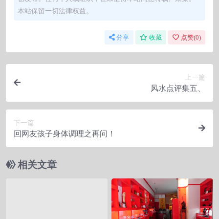
本站保留一切法律权益。
分享
收藏
点赞(
0
)
上一篇
风水点评集五、
下一篇
回网友孩子身体调理之再问！
相关文章