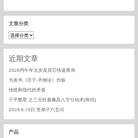
文章分类
文
章
分
类
近期文章
2026丙午年太岁及其它快递查询
为友书《庄子-齐物论》作叙
传统和现代的矛盾
子平繁星 之三元旺衰像及八字引动术(终结)
2024.6.19日 答弟子六爻问
产品