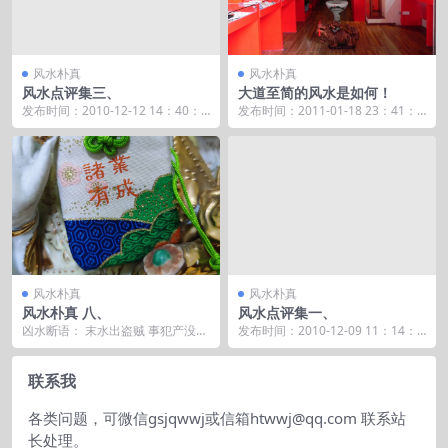
风水朴真
风水朴真
风水点评集三、
大道至简的风水是如何！
发布时间：2010-12-12 14：40：3
发布时间：2011-01-18 23：41：5
2 大师，请帮忙看看这个房子缺不
1 有学生问我，说什么派风水最
缺...
好，...
风水朴真
风水朴真
风水朴真 八、
风水点评集一、
凶水断语： 末水出盗贼 事犯产没收
发布时间：2010-12-09 11：14：3
形若斜飞去 战场寻尸骨 未水和未砂
1 老师您好，请您抽空看看我的家
相反，也就...
居...
联系我
各类问题，可微信gsjqwwj或信箱htwwj@qq.com 联系站
长处理。