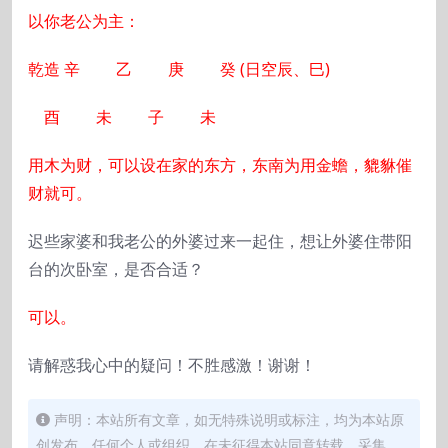
以你老公为主：
乾造
辛
乙
庚
癸 (日空辰、巳)
酉
未
子
未
用木为财，可以设在家的东方，东南为用金蟾，貔貅催
财就可。
迟些家婆和我老公的外婆过来一起住，想让外婆住带阳
台的次卧室，是否合适？
可以。
请解惑我心中的疑问！不胜感激！谢谢！
声明：本站所有文章，如无特殊说明或标注，均为本站原
创发布。任何个人或组织，在未征得本站同意转载、采集。