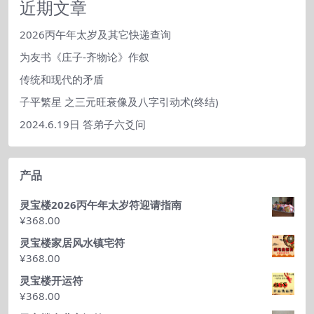
类
近期文章
2026丙午年太岁及其它快递查询
为友书《庄子-齐物论》作叙
传统和现代的矛盾
子平繁星 之三元旺衰像及八字引动术(终结)
2024.6.19日 答弟子六爻问
产品
灵宝楼2026丙午年太岁符迎请指南
¥
368.00
灵宝楼家居风水镇宅符
¥
368.00
灵宝楼开运符
¥
368.00