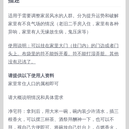
描述
宅
符
适用于需要调整家居风水的人群。分为提升运势和破解
数
家里有不良气场的情况（老旧二手房入住，家里有各种
量
异响，家里有人无缘故生病，鬼压床等）
使用说明：可以挂在家里大门（挂门内）的门边或者门
头上。布袋里的符不能拆开看。符不能打湿弄脏。其他
没有忌讳了。
请提供以下使用人资料
家里常住人口的属相即可
请大概说明情况和具体需求
净宅符：拿到后，用大米一碗，碗内装少许清水，插三
根香火，可以摆三杯茶、酒祭拜酬神一下，也可以不
拜，视自己方便即可。将碗放自己灶台上，点燃香火，