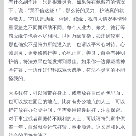
有什么副作用，只是很难灵验。如果你在佩戴符的情况
下，说：“我不信这些！”，那么符的灵力、护法真的就
会散去。”符法是助缘、催缘、续缘，视每人情况事情轻
重缓急之不同而帮助不同。每个人业力、修为、德行等
感应缘份也会不尽相同。世间万缘复杂，如违缘较重，
那也确实不是符力所能透入的，也请以平常心对待。心
诚则灵，更要修德行善，心地正直、善良，自会有神明
护佑，符法效果也能发挥到最佳。如果你一边佩戴着神
圣符箓，一边作奸犯科或骂天怨地，符法不灵真的不能
怪我的。
大多数符，可以佩带在身上，或者放在自己的包里面，
也可以放在固定的地点。比如有办公地点的人士，可以
把符放在办公桌中间，但需要用锦囊封好，注意保密。
对于事业或者家庭特不顺利的人士，可以请符到家中供
奉一年，自然就会运气好转，事业顺遂。这又是和风水
结合的用符方法了。