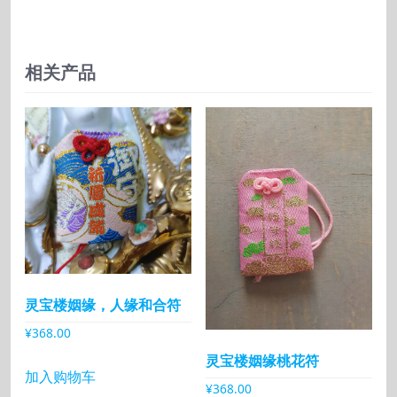
相关产品
灵宝楼姻缘，人缘和合符
¥
368.00
灵宝楼姻缘桃花符
加入购物车
¥
368.00