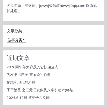
各类问题，可微信gsjqwwj或信箱htwwj@qq.com 联系站
长处理。
文章分类
文
章
分
类
近期文章
2026丙午年太岁及其它快递查询
为友书《庄子-齐物论》作叙
传统和现代的矛盾
子平繁星 之三元旺衰像及八字引动术(终结)
2024.6.19日 答弟子六爻问