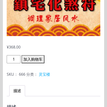
¥
368.00
灵
加入购物车
宝
楼
SKU：
666
分类：
灵宝楼
家
居
描述
风
水
镇