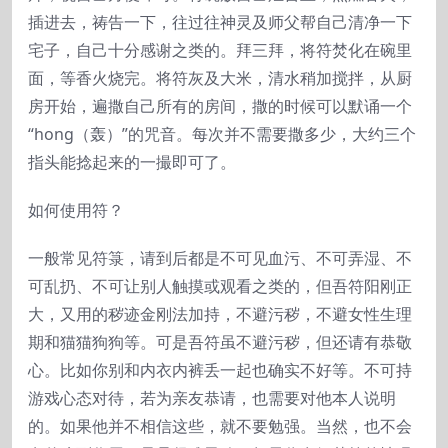
插进去，祷告一下，往过往神灵及师父帮自己清净一下
宅子，自己十分感谢之类的。拜三拜，将符焚化在碗里
面，等香火烧完。将符灰及大米，清水稍加搅拌，从厨
房开始，遍撒自己所有的房间，撒的时候可以默诵一个
“hong（轰）”的咒音。每次并不需要撒多少，大约三个
指头能捻起来的一撮即可了。
如何使用符？
一般常见符箓，请到后都是不可见血污、不可弄湿、不
可乱扔、不可让别人触摸或观看之类的，但吾符阳刚正
大，又用的秽迹金刚法加持，不避污秽，不避女性生理
期和猫猫狗狗等。可是吾符虽不避污秽，但还请有恭敬
心。比如你别和内衣内裤丢一起也确实不好等。不可持
游戏心态对待，若为亲友恭请，也需要对他本人说明
的。如果他并不相信这些，就不要勉强。当然，也不会