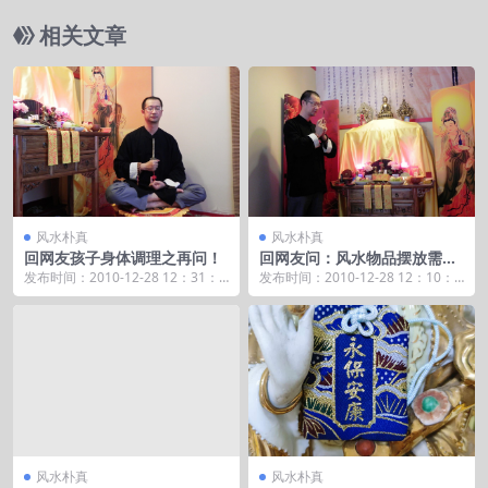
相关文章
风水朴真
风水朴真
回网友孩子身体调理之再问！
回网友问：风水物品摆放需要
择吉么？
发布时间：2010-12-28 12：31：3
发布时间：2010-12-28 12：10：2
2 海天老师： 您好...
6 &nb...
风水朴真
风水朴真