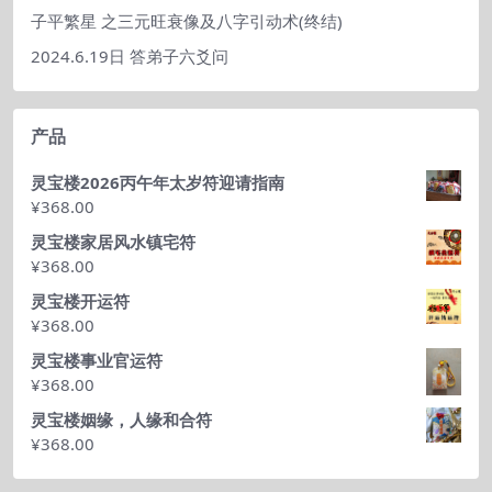
子平繁星 之三元旺衰像及八字引动术(终结)
2024.6.19日 答弟子六爻问
产品
灵宝楼2026丙午年太岁符迎请指南
¥
368.00
灵宝楼家居风水镇宅符
¥
368.00
灵宝楼开运符
¥
368.00
灵宝楼事业官运符
¥
368.00
灵宝楼姻缘，人缘和合符
¥
368.00