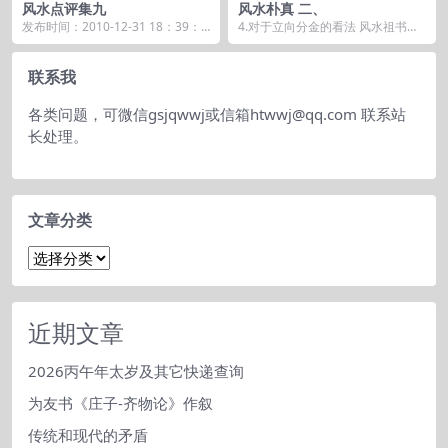
风水点评集九
风水朴真 二、
发布时间：2010-12-31 18：39：4
4.对于立向分金的看法 风水祖书为
5 前几天请海天大师看了下我家的
郭璞的《葬书》，全篇没提到过用
风...
罗盘，只是提出来...
联系我
各类问题，可微信gsjqwwj或信箱htwwj@qq.com 联系站
长处理。
文章分类
文
章
分
类
近期文章
2026丙午年太岁及其它快递查询
为友书《庄子-齐物论》作叙
传统和现代的矛盾